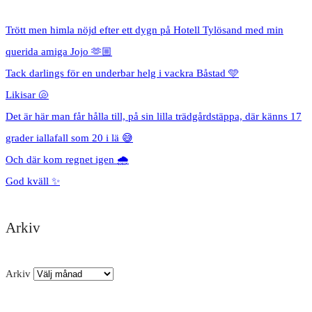
Trött men himla nöjd efter ett dygn på Hotell Tylösand med min
querida amiga Jojo 🫶🏼
Tack darlings för en underbar helg i vackra Båstad 🩵
Likisar 🐚
Det är här man får hålla till, på sin lilla trädgårdstäppa, där känns 17
grader iallafall som 20 i lä 😅
Och där kom regnet igen 🌧️
God kväll ✨
Arkiv
Arkiv