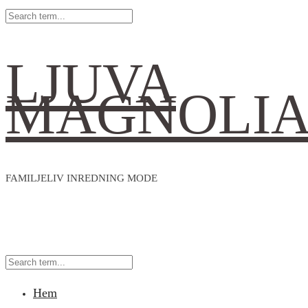
LJUVA
MAGNOLI
FAMILJELIV INREDNING MODE
Hem