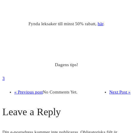
Fynda leksaker till minst 50% rabatt,
här
.
Dagens tips!
3
« Previous post
No Comments Yet.
Next Post »
Leave a Reply
Din e-postadress kommer inte publiceras.
Obligatoriska fält är