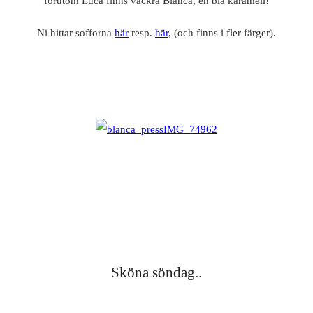
förutom Luca finns vackra Blanca, en blå karamell!
Ni hittar sofforna
här
resp.
här
, (och finns i fler färger).
Sköna söndag..