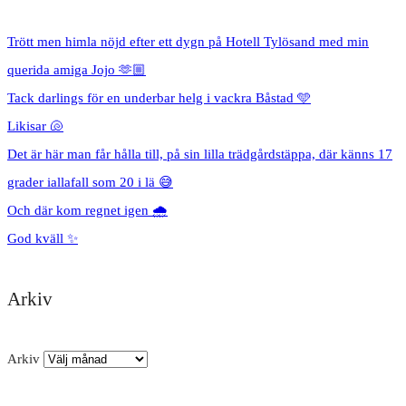
Trött men himla nöjd efter ett dygn på Hotell Tylösand med min
querida amiga Jojo 🫶🏼
Tack darlings för en underbar helg i vackra Båstad 🩵
Likisar 🐚
Det är här man får hålla till, på sin lilla trädgårdstäppa, där känns 17
grader iallafall som 20 i lä 😅
Och där kom regnet igen 🌧️
God kväll ✨
Arkiv
Arkiv