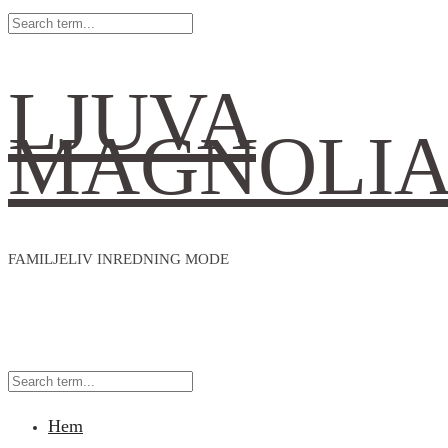
LJUVA
MAGNOLI
FAMILJELIV INREDNING MODE
Hem