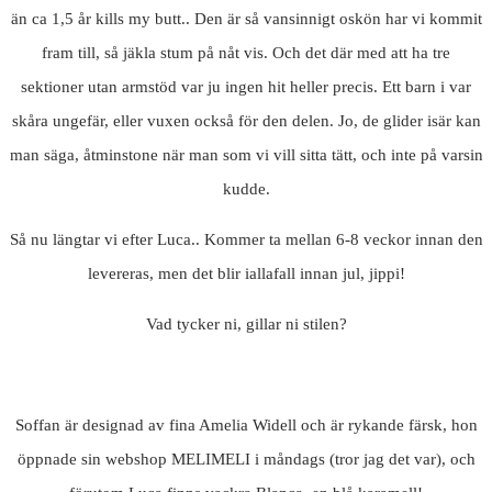
än ca 1,5 år kills my butt.. Den är så vansinnigt oskön har vi kommit
fram till, så jäkla stum på nåt vis. Och det där med att ha tre
sektioner utan armstöd var ju ingen hit heller precis. Ett barn i var
skåra ungefär, eller vuxen också för den delen. Jo, de glider isär kan
man säga, åtminstone när man som vi vill sitta tätt, och inte på varsin
kudde.
Så nu längtar vi efter Luca.. Kommer ta mellan 6-8 veckor innan den
levereras, men det blir iallafall innan jul, jippi!
Vad tycker ni, gillar ni stilen?
Soffan är designad av fina Amelia Widell och är rykande färsk, hon
öppnade sin webshop MELIMELI i måndags (tror jag det var), och