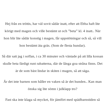
Hej från en tröttis, har väl sovit sådär inatt, efter att Ebba haft lite
körigt med magen och ville bestämt ut och ”beta” kl. 4 inatt.. När
hon blir lite sådär konstig i magen, får uppstötningar och så, så vill
hon bestämt äta gräs. (Som de flesta hundar).
Så där satt jag i soffan, i ca 30 minuter och väntade på att lilla kossan
skulle beta färdigt runt rabatterna, där de långa goa stråna finns. Det
är de som bäst lindar in skiten i magen, så att säga.
Är det inte barnen som håller en vaken så är det hunden.. Kan man
önska sig lite sömn i julklapp tro?
Fast ska inte klaga så mycket, för jämfört med spädbarnstiden så