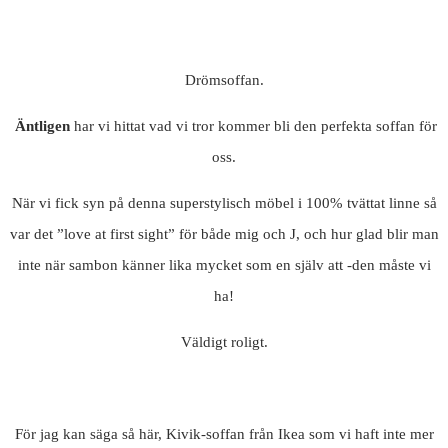
Drömsoffan.
Ä
ntligen
har vi hittat vad vi tror kommer bli den perfekta soffan för
oss.
När vi fick syn på denna superstylisch möbel i 100% tvättat linne så
var det ”love at first sight” för både mig och J, och hur glad blir man
inte när sambon känner lika mycket som en själv att -den måste vi
ha!
Väldigt roligt.
För jag kan säga så här, Kivik-soffan från Ikea som vi haft inte mer