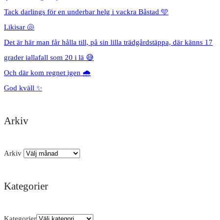
Tack darlings för en underbar helg i vackra Båstad 🩵
Likisar 🐚
Det är här man får hålla till, på sin lilla trädgårdstäppa, där känns 17
grader iallafall som 20 i lä 😅
Och där kom regnet igen 🌧️
God kväll ✨
Arkiv
Arkiv
Kategorier
Kategorier