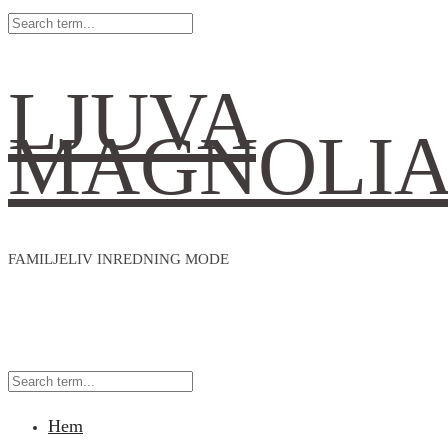
LJUVA
MAGNOLI
FAMILJELIV INREDNING MODE
Hem