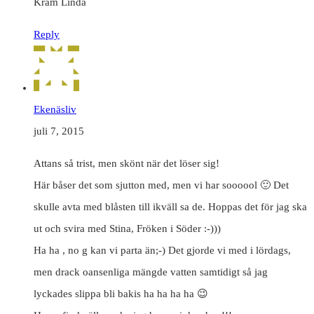
Kram Linda
Reply
Ekenäsliv
juli 7, 2015
Attans så trist, men skönt när det löser sig!
Här båser det som sjutton med, men vi har soooool 🙂 Det
skulle avta med blåsten till ikväll sa de. Hoppas det för jag ska
ut och svira med Stina, Fröken i Söder :-)))
Ha ha , no g kan vi parta än;-) Det gjorde vi med i lördags,
men drack oansenliga mängde vatten samtidigt så jag
lyckades slippa bli bakis ha ha ha ha 😉