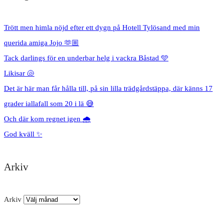
Trött men himla nöjd efter ett dygn på Hotell Tylösand med min
querida amiga Jojo 🫶🏼
Tack darlings för en underbar helg i vackra Båstad 🩵
Likisar 🐚
Det är här man får hålla till, på sin lilla trädgårdstäppa, där känns 17
grader iallafall som 20 i lä 😅
Och där kom regnet igen 🌧️
God kväll ✨
Arkiv
Arkiv