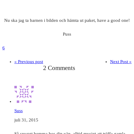
Nu ska jag ta barnen i bilden och hämta ut paket, have a good one!
Puss
6
« Previous post
Next Post »
2 Comments
Suss
juli 31, 2015
Så snyggt hemma hos din vän, alltid mysigt att träffa gamla