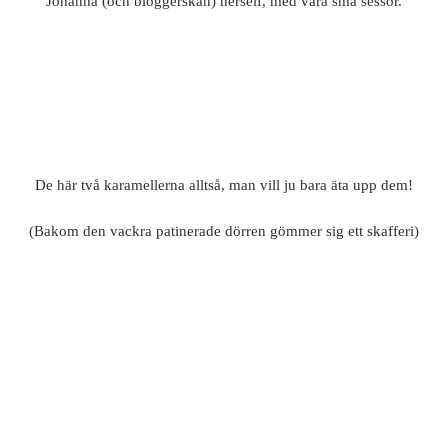
Johanna (och bloggerskan) herself, med våra små sessor.
De här två karamellerna alltså, man vill ju bara äta upp dem!
(Bakom den vackra patinerade dörren gömmer sig ett skafferi)