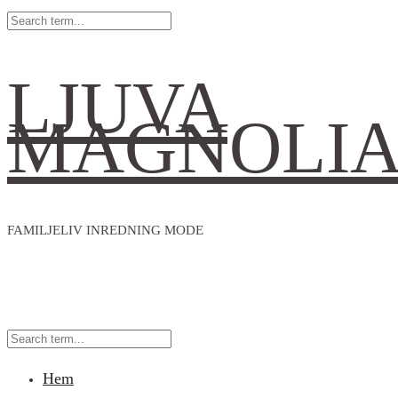
LJUVA
MAGNOLI
FAMILJELIV INREDNING MODE
Hem