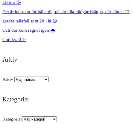
Likisar 🐚
Det är här man får hålla till, på sin lilla trädgårdstäppa, där känns 17
grader iallafall som 20 i lä 😅
Och där kom regnet igen 🌧️
God kväll ✨
Arkiv
Arkiv
Kategorier
Kategorier