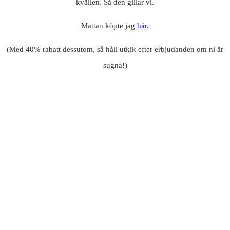
kvällen. Så den gillar vi.
Mattan köpte jag
här
.
(Med 40% rabatt dessutom, så håll utkik efter erbjudanden om ni är
sugna!)