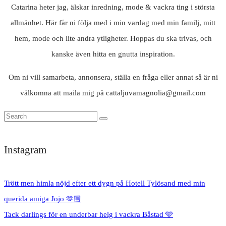
Catarina heter jag, älskar inredning, mode & vackra ting i största
allmänhet. Här får ni följa med i min vardag med min familj, mitt
hem, mode och lite andra ytligheter. Hoppas du ska trivas, och
kanske även hitta en gnutta inspiration.
Om ni vill samarbeta, annonsera, ställa en fråga eller annat så är ni
välkomna att maila mig på cattaljuvamagnolia@gmail.com
Instagram
Trött men himla nöjd efter ett dygn på Hotell Tylösand med min
querida amiga Jojo 🫶🏼
Tack darlings för en underbar helg i vackra Båstad 🩵