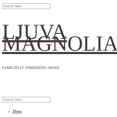
LJUVA
MAGNOLI
FAMILJELIV INREDNING MODE
Hem