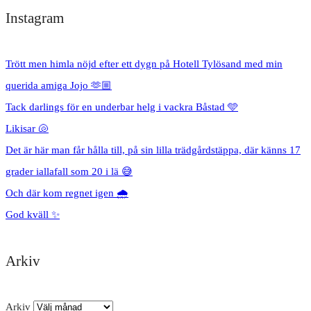
Instagram
Trött men himla nöjd efter ett dygn på Hotell Tylösand med min
querida amiga Jojo 🫶🏼
Tack darlings för en underbar helg i vackra Båstad 🩵
Likisar 🐚
Det är här man får hålla till, på sin lilla trädgårdstäppa, där känns 17
grader iallafall som 20 i lä 😅
Och där kom regnet igen 🌧️
God kväll ✨
Arkiv
Arkiv