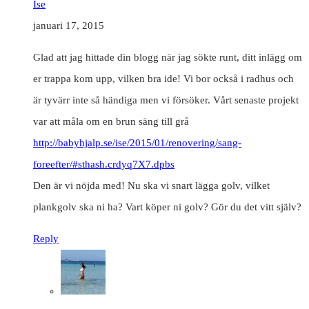
Ise
januari 17, 2015
Glad att jag hittade din blogg när jag sökte runt, ditt inlägg om
er trappa kom upp, vilken bra ide! Vi bor också i radhus och
är tyvärr inte så händiga men vi försöker. Vårt senaste projekt
var att måla om en brun säng till grå
http://babyhjalp.se/ise/2015/01/renovering/sang-
foreefter/#sthash.crdyq7X7.dpbs
Den är vi nöjda med! Nu ska vi snart lägga golv, vilket
plankgolv ska ni ha? Vart köper ni golv? Gör du det vitt själv?
Reply