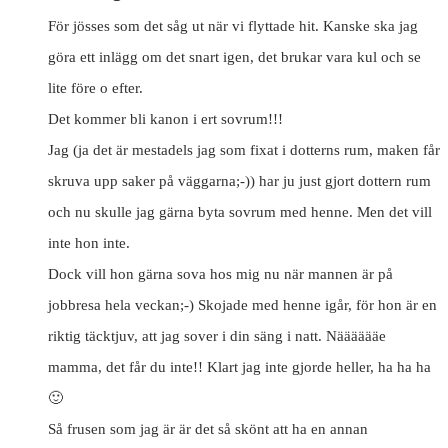
För jösses som det såg ut när vi flyttade hit. Kanske ska jag
göra ett inlägg om det snart igen, det brukar vara kul och se
lite före o efter.
Det kommer bli kanon i ert sovrum!!!
Jag (ja det är mestadels jag som fixat i dotterns rum, maken får
skruva upp saker på väggarna;-)) har ju just gjort dottern rum
och nu skulle jag gärna byta sovrum med henne. Men det vill
inte hon inte.
Dock vill hon gärna sova hos mig nu när mannen är på
jobbresa hela veckan;-) Skojade med henne igår, för hon är en
riktig täcktjuv, att jag sover i din säng i natt. Nääääääe
mamma, det får du inte!! Klart jag inte gjorde heller, ha ha ha
🙂
Så frusen som jag är är det så skönt att ha en annan