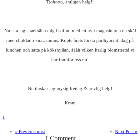
Tjohooo, äntligen helg!!
Nu ska jag snart sätta mig i soffan med ett nytt magasin och en skål
med choklad i knät, mums. Köpte årets första pärlhyacint idag på
lunchen och satte på kökshyllan, åååh vilken härlig blomstertid vi
har framför oss nu!
Nu önskar jag mysig fredag & trevlig helg!
Kram
1
« Previous post
Next Post »
1 Comment