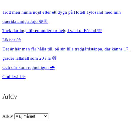
Trött men himla nöjd efter ett dygn på Hotell Tylösand med min
querida amiga Jojo 🫶🏼
Tack darlings för en underbar helg i vackra Båstad 🩵
Likisar 🐚
Det är här man får hålla till, på sin lilla trädgårdstäppa, där känns 17
grader iallafall som 20 i lä 😅
Och där kom regnet igen 🌧️
God kväll ✨
Arkiv
Arkiv