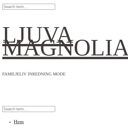
LJUVA
MAGNOLI
FAMILJELIV INREDNING MODE
Hem