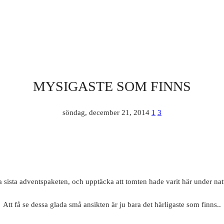
MYSIGASTE SOM FINNS
söndag, december 21, 2014
1
3
a sista adventspaketen, och upptäcka att tomten hade varit här under na
Att få se dessa glada små ansikten är ju bara det härligaste som finns..