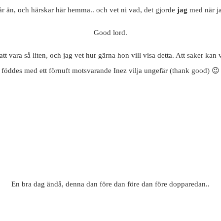
 år än, och härskar här hemma.. och vet ni vad, det gjorde
jag
med när jag
Good lord.
t vara så liten, och jag vet hur gärna hon vill visa detta. Att saker kan
föddes med ett förnuft motsvarande Inez vilja ungefär (thank good) 😉
En bra dag ändå, denna dan före dan före dan före dopparedan..