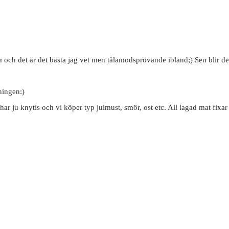
rn och det är det bästa jag vet men tålamodsprövande ibland;) Sen blir de
dningen:)
har ju knytis och vi köper typ julmust, smör, ost etc. All lagad mat fix