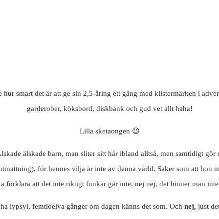
e hur smart det är att ge sin 2,5-åring ett gäng med klistermärken i adve
garderober, köksbord, diskbänk och gud vet allt haha!
Lilla sketaongen 😉
skade älskade barn, man sliter sitt hår ibland alltså, men samtidigt gör 
v utmattning), för hennes vilja är inte av denna värld. Saker som att h
förklara att det inte riktigt funkar går inte, nej nej, det hinner man int
 ha lypsyl, femtioelva gånger om dagen känns det som. Och
nej,
just d