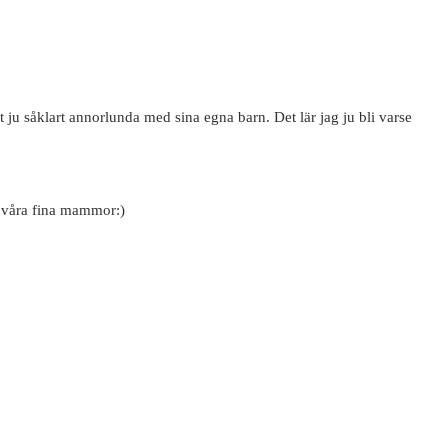
t ju såklart annorlunda med sina egna barn. Det lär jag ju bli varse
ar våra fina mammor:)