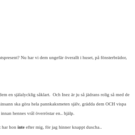
ntspresent? Nu har vi dem ungefär överallt i huset, på fönsterbrädor,
dem en själalycklig såklart. Och Inez är ju så jädrans rolig så med de
on minsann ska göra hela pannkaksmeten själv, grädda dem OCH vispa
e innan hennes vrål överröstar en.. hjälp.
et har hon
inte
efter mig, för jag hinner knappt duscha..