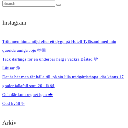
Instagram
Trött men himla nöjd efter ett dygn på Hotell Tylösand med min
querida amiga Jojo 🫶🏼
Tack darlings för en underbar helg i vackra Båstad 🩵
Likisar 🐚
Det är här man får hålla till, på sin lilla trädgårdstäppa, där känns 17
grader iallafall som 20 i lä 😅
Och där kom regnet igen 🌧️
God kväll ✨
Arkiv