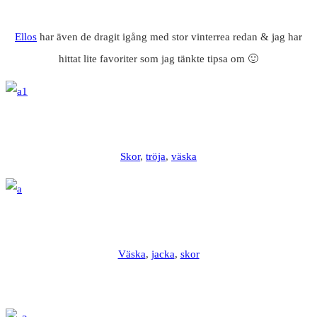
Ellos
har även de dragit igång med stor vinterrea redan & jag har
hittat lite favoriter som jag tänkte tipsa om 🙂
Skor
,
tröja
,
väska
Väska
,
jacka
,
skor