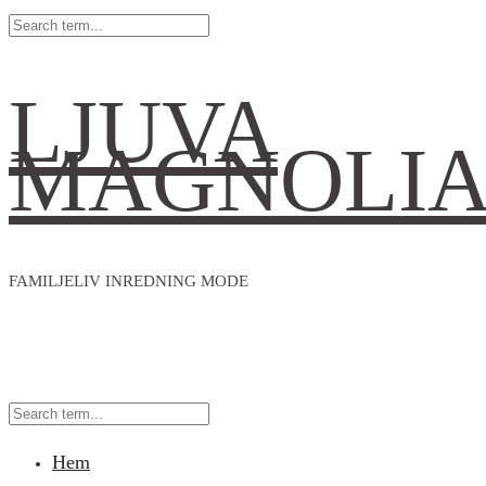
LJUVA
MAGNOLI
FAMILJELIV INREDNING MODE
Hem