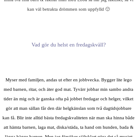
kan väl betrakta drömmen som uppfylld 🙂
Vad gör du helst en fredagskväll?
Myser med familjen, andas ut efter en jobbvecka. Bygger lite lego
med barnen, ritar, och äter god mat. Tyvärr jobbar min sambo andra
tider än mig och är ganska ofta på jobbet fredagar och helger, vilket
gör att man sällan får den där helgkänslan som två dagtidsjobbare
kan få. Blir inte alltid bästa fredagskvaliteten när man ska hinna både
att hämta barnen, laga mat, diska/städa, ta hand om hunden, bada &
lägga bägge barnen. Men jag försöker självklart göra det så mysigt