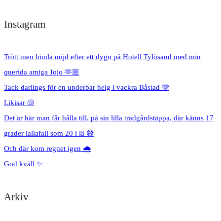
Instagram
Trött men himla nöjd efter ett dygn på Hotell Tylösand med min
querida amiga Jojo 🫶🏼
Tack darlings för en underbar helg i vackra Båstad 🩵
Likisar 🐚
Det är här man får hålla till, på sin lilla trädgårdstäppa, där känns 17
grader iallafall som 20 i lä 😅
Och där kom regnet igen 🌧️
God kväll ✨
Arkiv