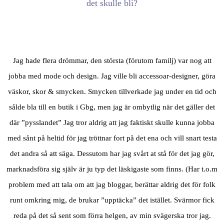
det skulle bli?
Jag hade flera drömmar, den största (förutom familj) var nog att
jobba med mode och design. Jag ville bli accessoar-designer, göra
väskor, skor & smycken. Smycken tillverkade jag under en tid och
sålde bla till en butik i Gbg, men jag är ombytlig när det gäller det
där ”pysslandet” Jag tror aldrig att jag faktiskt skulle kunna jobba
med sånt på heltid för jag tröttnar fort på det ena och vill snart testa
det andra så att säga. Dessutom har jag svårt at stå för det jag gör,
marknadsföra sig själv är ju typ det läskigaste som finns. (Har t.o.m
problem med att tala om att jag bloggar, berättar aldrig det för folk
runt omkring mig, de brukar ”upptäcka” det istället. Svärmor fick
reda på det så sent som förra helgen, av min svägerska tror jag.