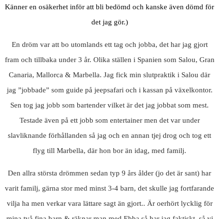
Känner en osäkerhet inför att bli bedömd och kanske även dömd för
det jag gör.)
En dröm var att bo utomlands ett tag och jobba, det har jag gjort
fram och tillbaka under 3 år. Olika ställen i Spanien som Salou, Gran
Canaria, Mallorca & Marbella. Jag fick min slutpraktik i Salou där
jag ”jobbade” som guide på jeepsafari och i kassan på växelkontor.
Sen tog jag jobb som bartender vilket är det jag jobbat som mest.
Testade även på ett jobb som entertainer men det var under
slavliknande förhållanden så jag och en annan tjej drog och tog ett
flyg till Marbella, där hon bor än idag, med familj.
Den allra största drömmen sedan typ 9 års ålder (jo det är sant) har
varit familj, gärna stor med minst 3-4 barn, det skulle jag fortfarande
vilja ha men verkar vara lättare sagt än gjort.. Är oerhört lycklig för
mina två fina barn & räknar man med Ebba så har jag faktiskt, så vi