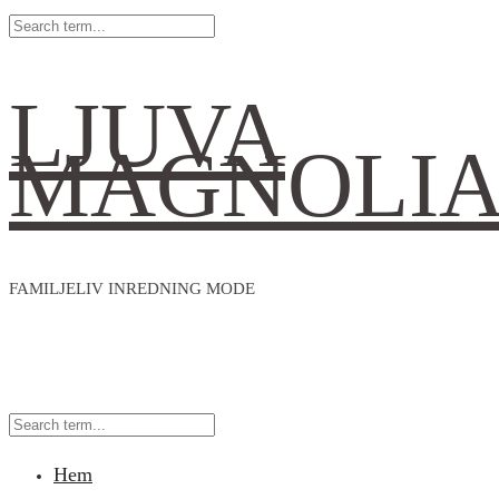
LJUVA
MAGNOLI
FAMILJELIV INREDNING MODE
Hem