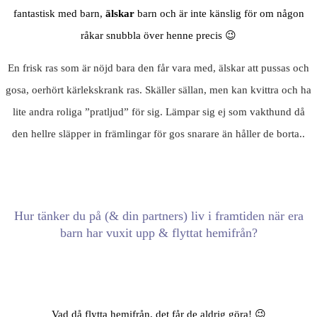
fantastisk med barn,
älskar
barn och är inte känslig för om någon
råkar snubbla över henne precis 😉
En frisk ras som är nöjd bara den får vara med, älskar att pussas och
gosa, oerhört kärlekskrank ras. Skäller sällan, men kan kvittra och ha
lite andra roliga ”pratljud” för sig. Lämpar sig ej som vakthund då
den hellre släpper in främlingar för gos snarare än håller de borta..
Hur tänker du på (& din partners) liv i framtiden när era
barn har vuxit upp & flyttat hemifrån?
Vad då flytta hemifrån, det får de aldrig göra! 😉