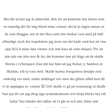
Det där tycker jag är jättesvårt, dels för att kameran inte känns som
en naturlig del för mig bland mina vänner, det är ju ingen annan av
de som bloggar, sen är det flera som inte önskar vara med på bild
offentligt, (och det respekterar jag även om det hade varit kul att visa
upp ALLA mina fina vänner och inte bara de som okejar). För att
inte tala om min mor & far, det kommer inte på fråga att de skulle
florera i cyberspace (fast det har hänt att jag fuskat ;). Sambon är
likadan, vill ej vara med. Skulle kunna fotografera detaljer runt
omkring oss med, under middagar osv men det glöms alltid bort då
vi är upptagna av varann 😉 Och skulle vi gå på restaurang så skulle
han typ dö om jag drog upp systemkameran och börja klicka hej vilt
haha! Sen händer det sällan att vi går ut och äter, hittar inte