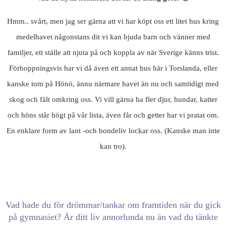
Hmm.. svårt, men jag ser gärna att vi har köpt oss ett litet hus kring
medelhavet någonstans dit vi kan bjuda barn och vänner med
familjer, ett ställe att njuta på och koppla av när Sverige känns trist.
Förhoppningsvis har vi då även ett annat hus här i Torslanda, eller
kanske tom på Hönö, ännu närmare havet än nu och samtidigt med
skog och fält omkring oss. Vi vill gärna ha fler djur, hundar, katter
och höns står högt på vår lista, även får och getter har vi pratat om.
En enklare form av lant -och bondeliv lockar oss. (Kanske man inte
kan tro).
Vad hade du för drömmar/tankar om framtiden när du gick
på gymnasiet? Är ditt liv annorlunda nu än vad du tänkte