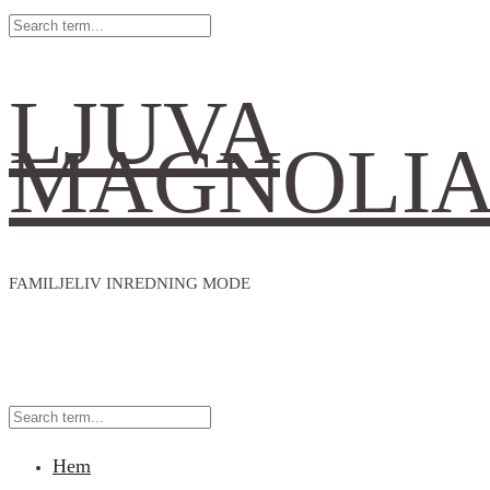
LJUVA
MAGNOLI
FAMILJELIV INREDNING MODE
Hem