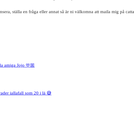
nsera, ställa en fråga eller annat så är ni välkomna att maila mig på c
da amiga Jojo 🫶🏼
rader iallafall som 20 i lä 😅