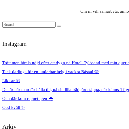
Om ni vill samarbeta, anno
Instagram
Trött men himla nöjd efter ett dygn på Hotell Tylösand med min queri
Tack darlings för en underbar helg i vackra Båstad 🩵
Likisar 🐚
Det är här man får hålla till, på sin lilla trädgårdstäppa, där känns 17 g
Och där kom regnet igen 🌧️
God kväll ✨
Arkiv