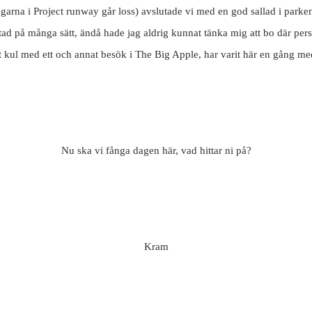
arna i Project runway går loss) avslutade vi med en god sallad i parken
 stad på många sätt, ändå hade jag aldrig kunnat tänka mig att bo där pers
gt kul med ett och annat besök i The Big Apple, har varit här en gång me
Nu ska vi fånga dagen här, vad hittar ni på?
Kram