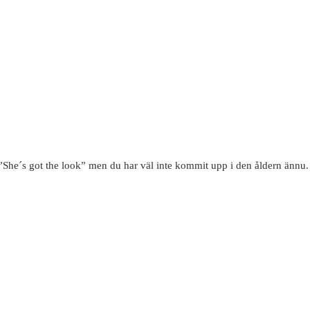
 ”She´s got the look” men du har väl inte kommit upp i den åldern ännu.