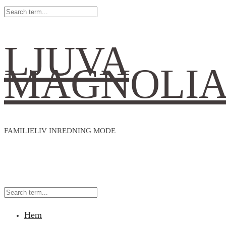
LJUVA
MAGNOLI
FAMILJELIV INREDNING MODE
Hem