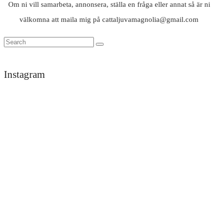
Om ni vill samarbeta, annonsera, ställa en fråga eller annat så är ni
välkomna att maila mig på cattaljuvamagnolia@gmail.com
Instagram
Trött
Tack
men
darlings
himla
för
nöjd
en
efter
underbar
ett
helg
dygn
i
på
vackra
Likisar
Det