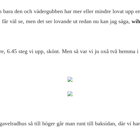
m bara den och vädergubben har mer eller mindre lovat upp em
i får väl se, men det ser lovande ut redan nu kan jag säga,
wih
e, 6.45 steg vi upp, skönt. Men så var vi ju oxå två hemma i
 gavelradhus så till höger går man runt till baksidan, där vi ha