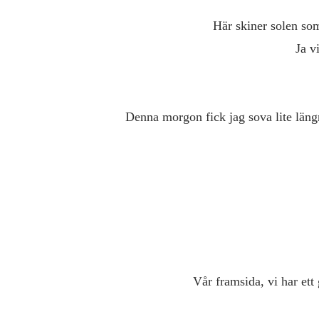
Här skiner solen so
Ja v
Denna morgon fick jag sova lite längr
Vår framsida, v
i har ett