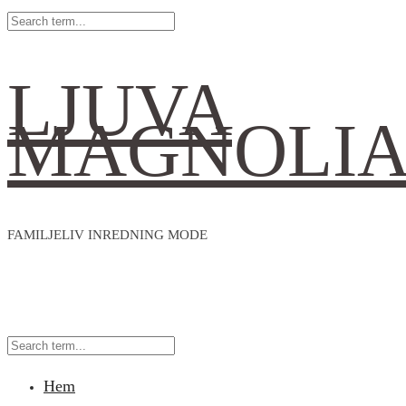
LJUVA
MAGNOLI
FAMILJELIV INREDNING MODE
Hem