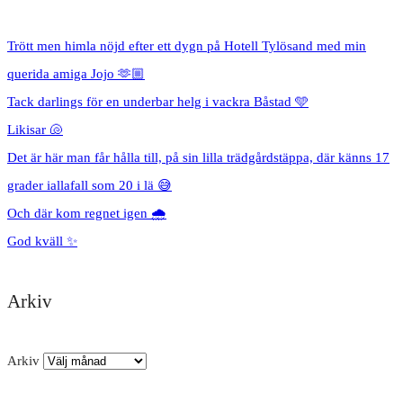
Trött men himla nöjd efter ett dygn på Hotell Tylösand med min
querida amiga Jojo 🫶🏼
Tack darlings för en underbar helg i vackra Båstad 🩵
Likisar 🐚
Det är här man får hålla till, på sin lilla trädgårdstäppa, där känns 17
grader iallafall som 20 i lä 😅
Och där kom regnet igen 🌧️
God kväll ✨
Arkiv
Arkiv