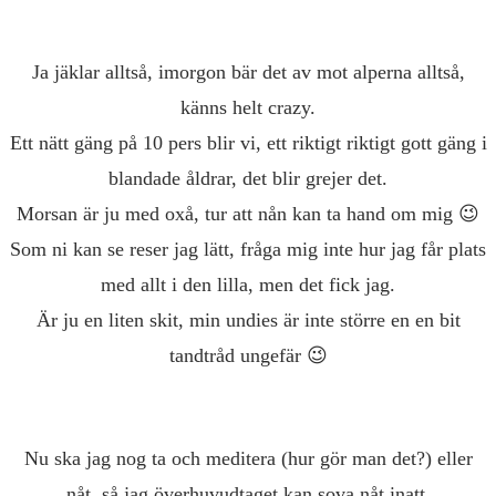
Ja jäklar alltså, imorgon bär det av mot alperna alltså,
känns helt crazy.
Ett nätt gäng på 10 pers blir vi, ett riktigt riktigt gott gäng i
blandade åldrar, det blir grejer det.
Morsan är ju med oxå, tur att nån kan ta hand om mig 😉
Som ni kan se reser jag lätt, fråga mig inte hur jag får plats
med allt i den lilla, men det fick jag.
Är ju en liten skit, min undies är inte större en en bit
tandtråd ungefär 😉
Nu ska jag nog ta och meditera (hur gör man det?) eller
nåt, så jag överhuvudtaget kan sova nåt inatt.