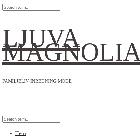
LJUVA
MAGNOLI
FAMILJELIV INREDNING MODE
Hem