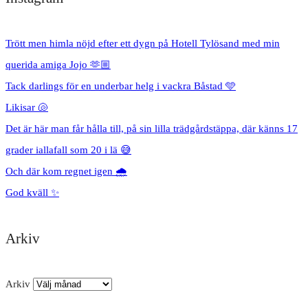
Trött men himla nöjd efter ett dygn på Hotell Tylösand med min
querida amiga Jojo 🫶🏼
Tack darlings för en underbar helg i vackra Båstad 🩵
Likisar 🐚
Det är här man får hålla till, på sin lilla trädgårdstäppa, där känns 17
grader iallafall som 20 i lä 😅
Och där kom regnet igen 🌧️
God kväll ✨
Arkiv
Arkiv