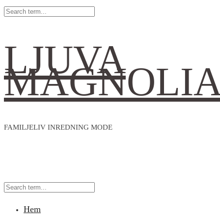
LJUVA
MAGNOLI
FAMILJELIV INREDNING MODE
Hem