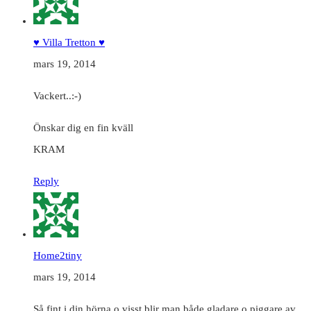
♥ Villa Tretton ♥
mars 19, 2014
Vackert..:-)
Önskar dig en fin kväll
KRAM
Reply
Home2tiny
mars 19, 2014
Så fint i din hörna o visst blir man både gladare o piggare av