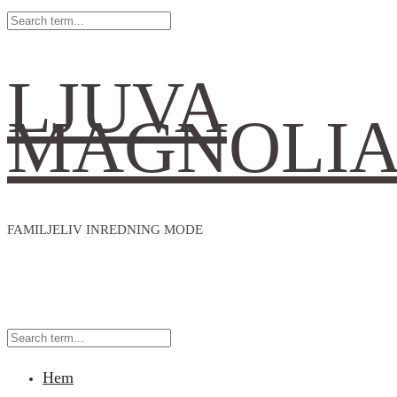
LJUVA
MAGNOLI
FAMILJELIV INREDNING MODE
Hem