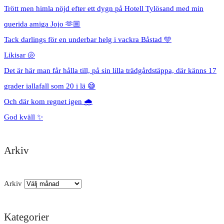
Trött men himla nöjd efter ett dygn på Hotell Tylösand med min
querida amiga Jojo 🫶🏼
Tack darlings för en underbar helg i vackra Båstad 🩵
Likisar 🐚
Det är här man får hålla till, på sin lilla trädgårdstäppa, där känns 17
grader iallafall som 20 i lä 😅
Och där kom regnet igen 🌧️
God kväll ✨
Arkiv
Arkiv
Kategorier