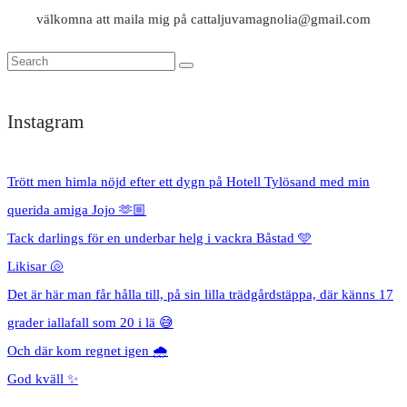
välkomna att maila mig på cattaljuvamagnolia@gmail.com
Instagram
Trött men himla nöjd efter ett dygn på Hotell Tylösand med min
querida amiga Jojo 🫶🏼
Tack darlings för en underbar helg i vackra Båstad 🩵
Likisar 🐚
Det är här man får hålla till, på sin lilla trädgårdstäppa, där känns 17
grader iallafall som 20 i lä 😅
Och där kom regnet igen 🌧️
God kväll ✨