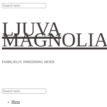
LJUVA
MAGNOLI
FAMILJELIV INREDNING MODE
Hem