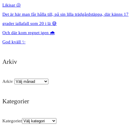
Likisar 🐚
Det är här man får hålla till, på sin lilla trädgårdstäppa, där känns 17
grader iallafall som 20 i lä 😅
Och där kom regnet igen 🌧️
God kväll ✨
Arkiv
Arkiv
Kategorier
Kategorier