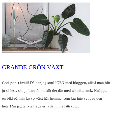
GRANDE GRÖN VÄXT
God (sen!) kväll! Då har jag strul IGEN med bloggen, alltså man blir
ju så less, ska ju bara funka allt det där med teknik.. suck. Knäppte
en bild på min favvo-växt här hemma, som jag inte vet vad den
heter! Så jag tänkte fråga er :) Så himla lättskött…