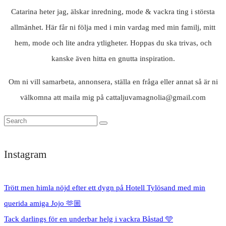
Catarina heter jag, älskar inredning, mode & vackra ting i största
allmänhet. Här får ni följa med i min vardag med min familj, mitt
hem, mode och lite andra ytligheter. Hoppas du ska trivas, och
kanske även hitta en gnutta inspiration.
Om ni vill samarbeta, annonsera, ställa en fråga eller annat så är ni
välkomna att maila mig på cattaljuvamagnolia@gmail.com
Instagram
Trött men himla nöjd efter ett dygn på Hotell Tylösand med min
querida amiga Jojo 🫶🏼
Tack darlings för en underbar helg i vackra Båstad 🩵