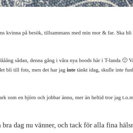
s kvinna på besök, tillsammans med min mor & far. Ska bli m
t lååång sådan, denna gång i våra nya hoods här i T-landa 🙂 
t bli till fots, men det har jag
inte
tänkt idag, skulle inte fu
ark som en björn och jobbar ännu, mer än heltid tror jag t.o.m
 bra dag nu vänner, och tack för alla fina häls