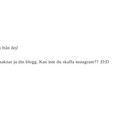
 från dej!
n saknar ju din blogg. Kan inte du skaffa instagram?? :D:D