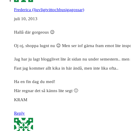
Frederica (ljuvligtvittochbusigagossar)
juli 10, 2013
Hallå där gorgeous 😉
Oj oj, shoppa lugnt nu 😉 Men ser iof gärna fram emot lite inspo
Jag har ju lagt blogglivet lite åt sidan nu under semestern.. me
Fast jag kommer allt kika in här ändå, men inte lika ofta..
Ha en fin dag du med!
Här regnar det så känns lite segt 🙁
KRAM
Reply