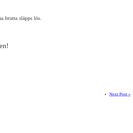
a brutta släpps lös.
en!
Next Post »