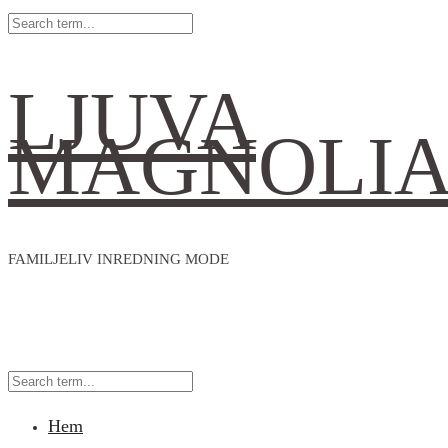
LJUVA
MAGNOLI
FAMILJELIV INREDNING MODE
Hem