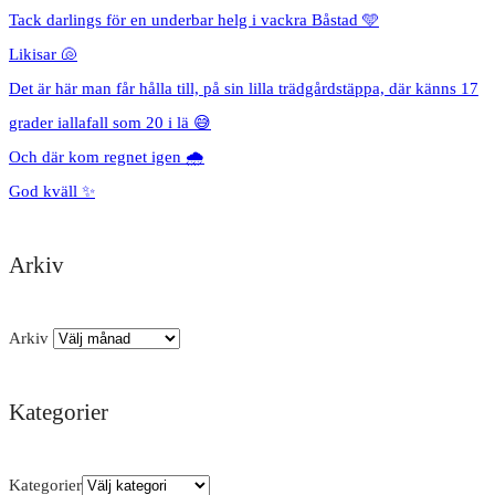
Tack darlings för en underbar helg i vackra Båstad 🩵
Likisar 🐚
Det är här man får hålla till, på sin lilla trädgårdstäppa, där känns 17
grader iallafall som 20 i lä 😅
Och där kom regnet igen 🌧️
God kväll ✨
Arkiv
Arkiv
Kategorier
Kategorier