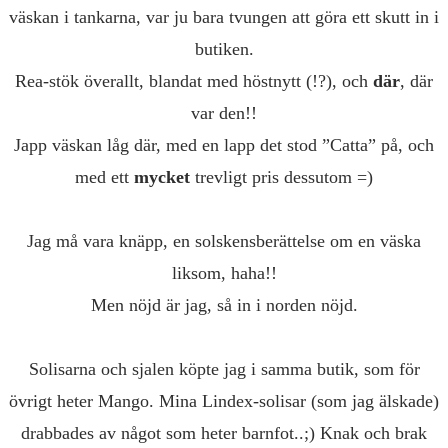
väskan i tankarna, var ju bara tvungen att göra ett skutt in i
butiken.
Rea-stök överallt, blandat med höstnytt (!?), och
där
, där
var den!!
Japp väskan låg där, med en lapp det stod ”Catta” på, och
med ett
mycket
trevligt pris dessutom =)
Jag må vara knäpp, en solskensberättelse om en väska
liksom, haha!!
Men nöjd är jag, så in i norden nöjd.
Solisarna och sjalen köpte jag i samma butik, som för
övrigt heter Mango. Mina Lindex-solisar (som jag älskade)
drabbades av något som heter barnfot..;) Knak och brak