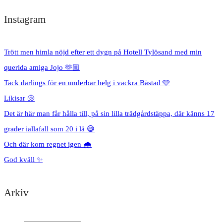
Instagram
Trött men himla nöjd efter ett dygn på Hotell Tylösand med min
querida amiga Jojo 🫶🏼
Tack darlings för en underbar helg i vackra Båstad 🩵
Likisar 🐚
Det är här man får hålla till, på sin lilla trädgårdstäppa, där känns 17
grader iallafall som 20 i lä 😅
Och där kom regnet igen 🌧️
God kväll ✨
Arkiv