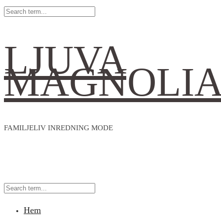
LJUVA
MAGNOLI
FAMILJELIV INREDNING MODE
Hem