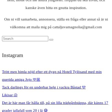
kanske även hitta en gnutta inspiration.
Om ni vill samarbeta, annonsera, ställa en fråga eller annat så är ni
välkomna att maila mig på cattaljuvamagnolia@gmail.com
Instagram
Trött men himla nöjd efter ett dygn på Hotell Tylösand med min
querida amiga Jojo 🫶🏼
Tack darlings för en underbar helg i vackra Båstad 🩵
Likisar 🐚
Det är här man får hålla till, på sin lilla trädgårdstäppa, där känns 17
grader iallafall som 20 i lä 😅