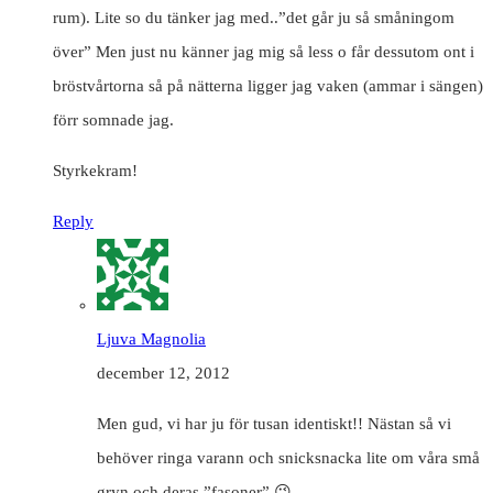
rum). Lite so du tänker jag med..”det går ju så småningom
över” Men just nu känner jag mig så less o får dessutom ont i
bröstvårtorna så på nätterna ligger jag vaken (ammar i sängen)
förr somnade jag.
Styrkekram!
Reply
Ljuva Magnolia
december 12, 2012
Men gud, vi har ju för tusan identiskt!! Nästan så vi
behöver ringa varann och snicksnacka lite om våra små
gryn och deras ”fasoner” 😉