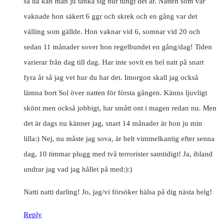
så då kan man ju tänka sig hur tungt det är. Natten som var
vaknade hon säkert 6 ggr och skrek och en gång var det
välling som gällde. Hon vaknar vid 6, somnar vid 20 och
sedan 11 månader sover hon regelbundet en gång/dag! Tiden
varierar från dag till dag. Har inte sovit en hel natt på snart
fyra år så jag vet hur du har det. Imorgon skall jag också
lämna bort Sol över natten för första gången. Känns ljuvligt
skönt men också jobbigt, har smått ont i magen redan nu. Men
det är dags nu känner jag, snart 14 månader är hon ju min
lilla:) Nej, nu måste jag sova, är helt vimmelkantig efter senna
dag, 10 timmar plugg med två terrorister samtidigt! Ja, ibland
undrar jag vad jag hållet på med:):)
Natti natti darling! Jo, jag/vi försöker hälsa på dig nästa helg!
Reply