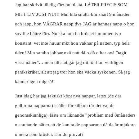
Jag har skrivit till dig förr om detta. LÅTER PRECIS SOM
MITT LIV JUST NU!!! Min lilla snutta blir snart 9 månader
och japp, hon VÄGRAR napp dvs JAG är hennes napp o hon
sov lite bättre förr. Nu ska hon ha bröstet i munnen typ
konstant. vet inte huuur mkt hon vaknar på natten, typ hela
tiden! Min sambo jobbar oxå natt då o då o har oxå ”tagit
vissa nätter”….men till slut går jag dit för hon verkligen
panikskriker, alt att jag tror hon ska väcka syskonen. Så jag
känner igen mig så!!
Just idag har jag faktiskt köpt nya nappar, latex (de där
gulbruna napparna) istället för silikon (är det va, de
genomskinnliga), läste om liknande ”problem med 8månaders
o snuttande nätter att de kan ta de napparnna då de är mjukare
o mera som bröstet. Har du provat?