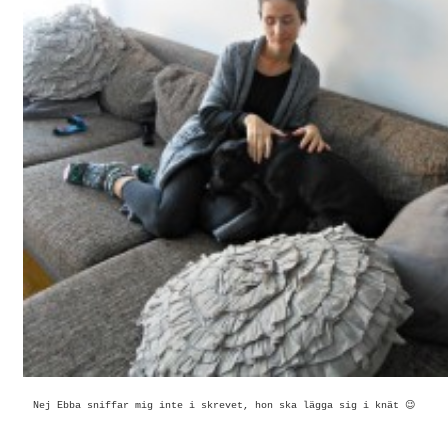
Nej Ebba sniffar mig inte i skrevet, hon ska lägga sig i knät 😉