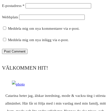
E-postadress
*
Webbplats
Meddela mig om nya kommentarer via e-post.
Meddela mig om nya inlägg via e-post.
VÄLKOMMEN HIT!
Catarina heter jag, älskar inredning, mode & vackra ting i största
allmänhet. Här får ni följa med i min vardag med min familj, mitt
hem, mode och lite andra ytligheter. Hoppas du ska trivas, och