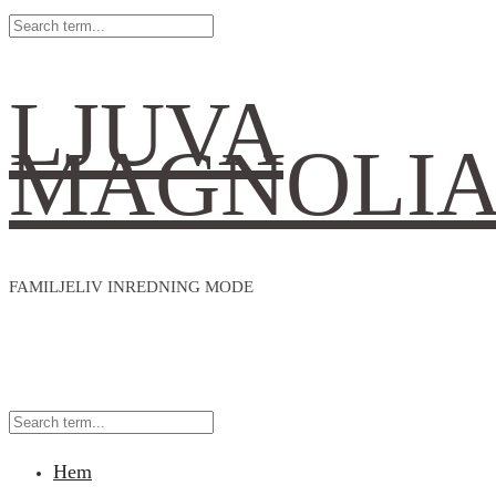
LJUVA
MAGNOLI
FAMILJELIV INREDNING MODE
Hem