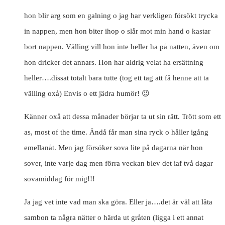
hon blir arg som en galning o jag har verkligen försökt trycka
in nappen, men hon biter ihop o slår mot min hand o kastar
bort nappen. Välling vill hon inte heller ha på natten, även om
hon dricker det annars. Hon har aldrig velat ha ersättning
heller….dissat totalt bara tutte (tog ett tag att få henne att ta
välling oxå) Envis o ett jädra humör! 😉
Känner oxå att dessa månader börjar ta ut sin rätt. Trött som ett
as, most of the time. Ändå får man sina ryck o håller igång
emellanåt. Men jag försöker sova lite på dagarna när hon
sover, inte varje dag men förra veckan blev det iaf två dagar
sovamiddag för mig!!!
Ja jag vet inte vad man ska göra. Eller ja….det är väl att låta
sambon ta några nätter o härda ut gråten (ligga i ett annat