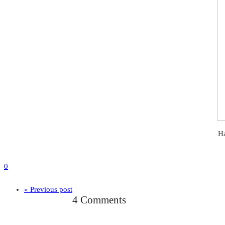
Ha
0
« Previous post
4 Comments