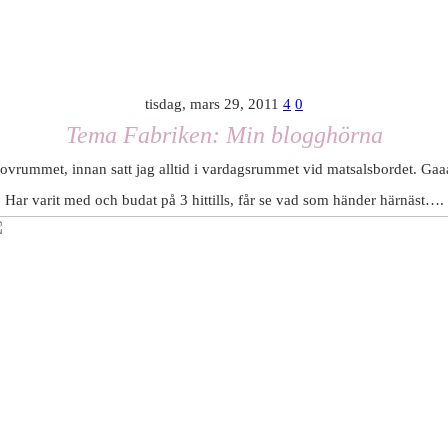
tisdag, mars 29, 2011
4
0
Tema Fabriken: Min blogghörna
i sovrummet, innan satt jag alltid i vardagsrummet vid matsalsbordet. Gaa
Har varit med och budat på 3 hittills, får se vad som händer härnäst….