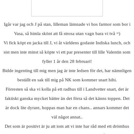
Igår var jag och J på stan, lilleman lämnade vi hos farmor som bor i
Vasa, så himla skönt att få strosa utan vagn bara vi två =)
Vi fick köpt en jacka till J, vi åt världens godaste Indiska lunch, och
sist men inte minst så köpte vi ett par presenter till lille Valentin som
fyller 1 år den 28 februari!
Bidde ingenting till mig men jag är inte ledsen för det, har nämnligen
beställt en sak till mig på NK som kommer snart hihi.
Förresten så ska vi kolla på ett radhus till i Landvetter snart, det är
faktiskt ganska mycket bättre än det förra så det känns toppen. Det
är dock lite dyrare, hoppas man har en chans.. annars kommer det
väl något annat..
Det som är positivt är ju att iom att vi inte har råd med ett drömhus