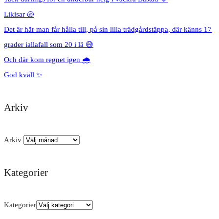
Likisar 🐚
Det är här man får hålla till, på sin lilla trädgårdstäppa, där känns 17
grader iallafall som 20 i lä 😅
Och där kom regnet igen 🌧️
God kväll ✨
Arkiv
Arkiv
Kategorier
Kategorier