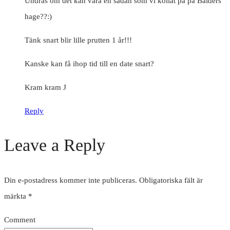
Undras om det kan vara en sådan som vi kollat på på Balders
hage??:)
Tänk snart blir lille prutten 1 år!!!
Kanske kan få ihop tid till en date snart?
Kram kram J
Reply
Leave a Reply
Din e-postadress kommer inte publiceras.
Obligatoriska fält är
märkta
*
Comment