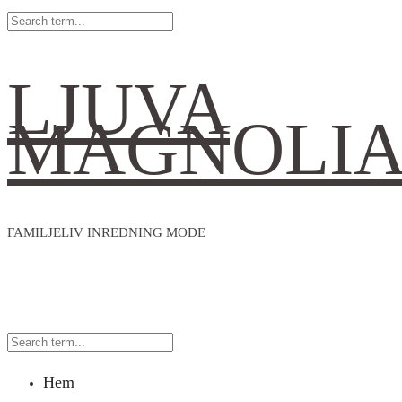
LJUVA
MAGNOLI
FAMILJELIV INREDNING MODE
Hem