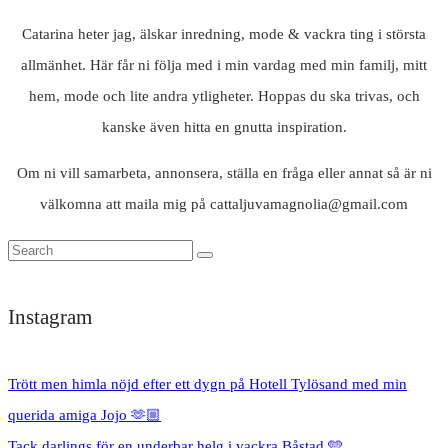
Catarina heter jag, älskar inredning, mode & vackra ting i största
allmänhet. Här får ni följa med i min vardag med min familj, mitt
hem, mode och lite andra ytligheter. Hoppas du ska trivas, och
kanske även hitta en gnutta inspiration.
Om ni vill samarbeta, annonsera, ställa en fråga eller annat så är ni
välkomna att maila mig på cattaljuvamagnolia@gmail.com
Instagram
Trött men himla nöjd efter ett dygn på Hotell Tylösand med min
querida amiga Jojo 🫶🏼
Tack darlings för en underbar helg i vackra Båstad 🩵