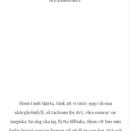
Hönö i mitt hjärta, tänk att vi växte upp i denna
skärgårdsidyll, så tacksam för det, våra somrar var
magiska. En dag ska jag flytta tillbaks, finns ett hus min
farfar byggt som jag hoppas på att få äga en dag. Det och