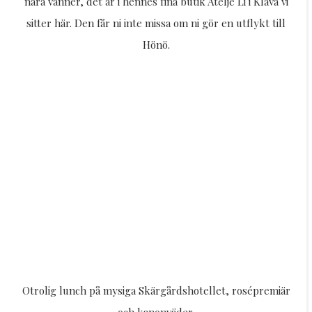
nära vänner, det är i hennes fina butik Ateljé Li i Klåva vi
sitter här. Den får ni inte missa om ni gör en utflykt till
Hönö.
Otrolig lunch på mysiga Skärgårdshotellet, rosépremiär
och kanonväder.