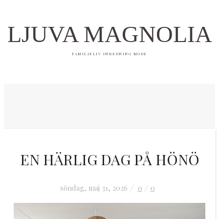
LJUVA MAGNOLIA
FAMILJELIV INREDNING MODE
Hem
EN HÄRLIG DAG PÅ HÖNÖ
Inredning
söndag, maj 31, 2026
0
0
OM MIG