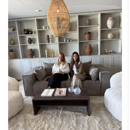
KONTAKT
FRÅGOR & SVAR
Resor
DIY