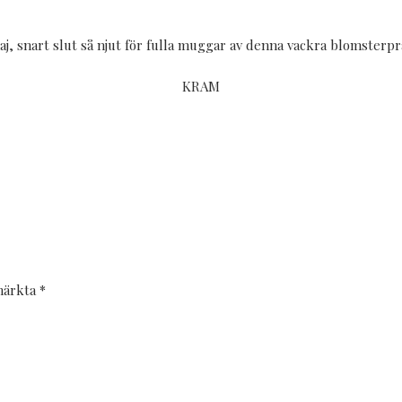
, snart slut så njut för fulla muggar av denna vackra blomsterpr
KRAM
 märkta
*