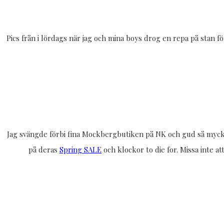
Pics från i lördags när jag och mina boys drog en repa på stan fö
Jag svängde förbi fina Mockbergbutiken på NK och gud så mycket 
på deras
Spring SALE
och klockor to die for. Missa inte a