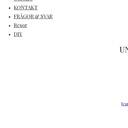
KONTAKT
FRÅGOR & SVAR
Resor
DIY
U
Jea