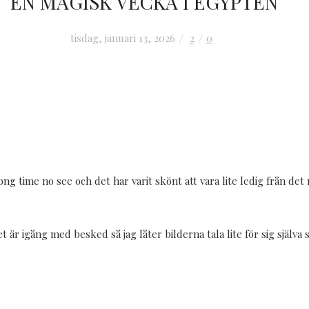
EN MAGISK VECKA I EGYPTEN
tisdag, januari 13, 2026
2
0
ng time no see och det har varit skönt att vara lite ledig från det 
 är igång med besked så jag låter bilderna tala lite för sig själva s