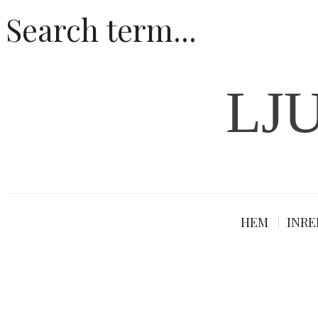
LJ
HEM
INRE