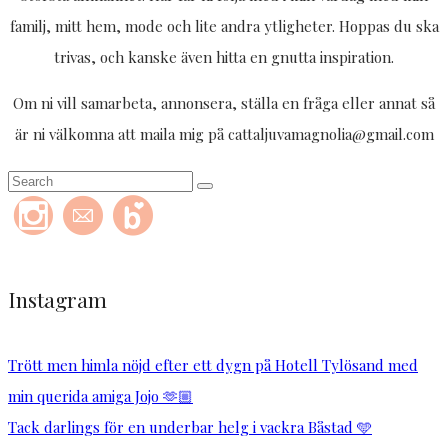
familj, mitt hem, mode och lite andra ytligheter. Hoppas du ska
trivas, och kanske även hitta en gnutta inspiration.
Om ni vill samarbeta, annonsera, ställa en fråga eller annat så
är ni välkomna att maila mig på cattaljuvamagnolia@gmail.com
Instagram
Trött men himla nöjd efter ett dygn på Hotell Tylösand med
min querida amiga Jojo 🫶🏼
Tack darlings för en underbar helg i vackra Båstad 🩵