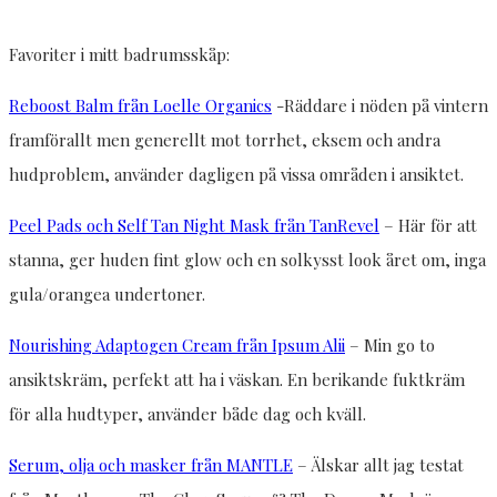
Favoriter i mitt badrumsskåp:
Reboost Balm från Loelle Organics
-Räddare i nöden på vintern
framförallt men generellt mot torrhet, eksem och andra
hudproblem, använder dagligen på vissa områden i ansiktet.
Peel Pads och Self Tan Night Mask från TanRevel
– Här för att
stanna, ger huden fint glow och en solkysst look året om, inga
gula/orangea undertoner.
Nourishing Adaptogen Cream från Ipsum Alii
– Min go to
ansiktskräm, perfekt att ha i väskan. En berikande fuktkräm
för alla hudtyper, använder både dag och kväll.
Serum, olja och masker från MANTLE
– Älskar allt jag testat