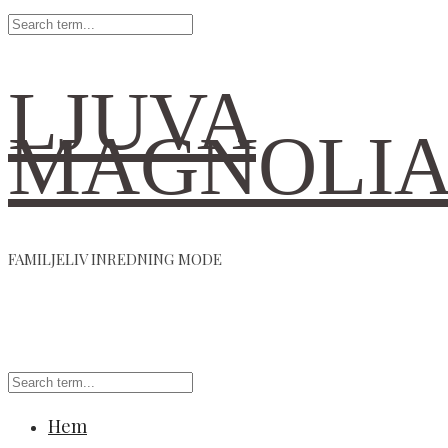
LJUVA
MAGNOLI
FAMILJELIV INREDNING MODE
Hem