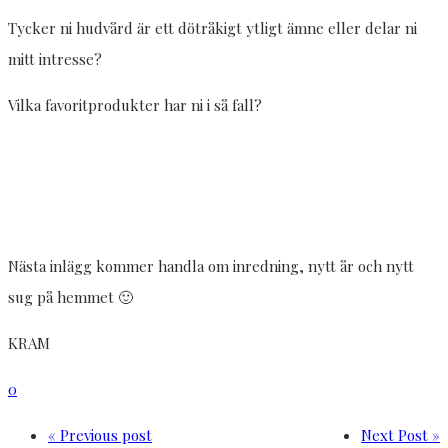
Tycker ni hudvård är ett dötråkigt ytligt ämne eller delar ni
mitt intresse?
Vilka favoritprodukter har ni i så fall?
Nästa inlägg kommer handla om inredning, nytt år och nytt
sug på hemmet 🙂
KRAM
0
« Previous post
Next Post »