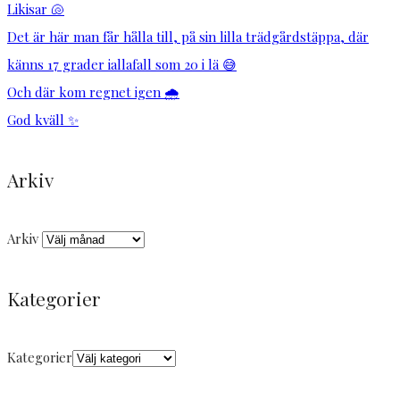
Likisar 🐚
Det är här man får hålla till, på sin lilla trädgårdstäppa, där
känns 17 grader iallafall som 20 i lä 😅
Och där kom regnet igen 🌧️
God kväll ✨
Arkiv
Arkiv
Kategorier
Kategorier