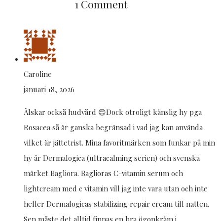
1 Comment
Caroline
januari 18, 2026
Älskar också hudvård 😊Dock otroligt känslig hy pga
Rosacea så är ganska begränsad i vad jag kan använda
vilket är jättetrist. Mina favoritmärken som funkar på min
hy är Dermalogica (ultracalming serien) och svenska
märket Bagliora. Baglioras C-vitamin serum och
lightcream med c vitamin vill jag inte vara utan och inte
heller Dermalogicas stabilizing repair cream till natten.
Sen måste det alltid finnas en bra ögonkräm i