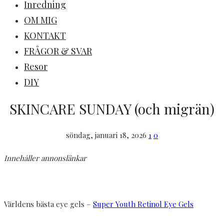
Inredning
OM MIG
KONTAKT
FRÅGOR & SVAR
Resor
DIY
SKINCARE SUNDAY (och migrän)
söndag, januari 18, 2026
1
0
Innehåller annonslänkar
Världens bästa eye gels –
Super Youth Retinol Eye Gels