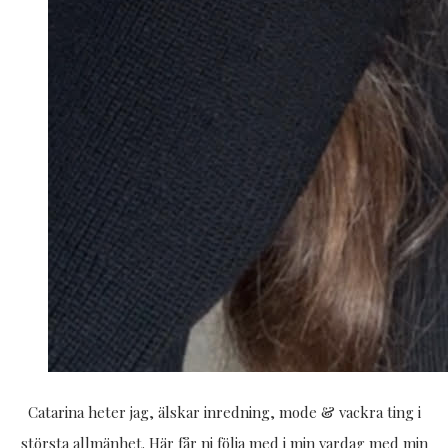
Catarina heter jag, älskar inredning, mode & vackra ting i
största allmänhet. Här får ni följa med i min vardag med min