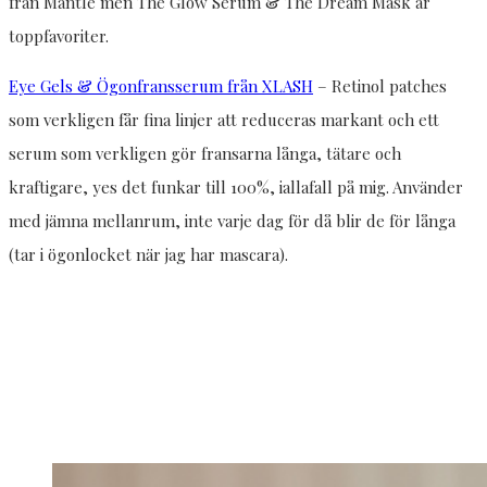
från Mantle men The Glow Serum & The Dream Mask är
toppfavoriter.
Eye Gels & Ögonfransserum från XLASH
– Retinol patches
som verkligen får fina linjer att reduceras markant och ett
serum som verkligen gör fransarna långa, tätare och
kraftigare, yes det funkar till 100%, iallafall på mig. Använder
med jämna mellanrum, inte varje dag för då blir de för långa
(tar i ögonlocket när jag har mascara).