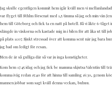
Jag skulle egentligen kommit hem igår kväll men vi mellanlandad
var flyget till Sthlm försenat med 1,5 timma så jag och min vän Je
hem till Göteborg och fick ta en natt på hotell. Så vi åkte 6-tåge
slängde in väskorna och kastade mig in i bilen för att åka ut till j
på plats 11:07. Sjukt stressad över att komma sent när jag bara hu
jag bad om ledigt för resan..
Men de är så gulliga där så var ju inga konstigheter.
Kom hem 17:45 idag och jag fick be mamma skjutsa Valentin till tr
komma iväg redan 15:40 för att hinna till samling 16:30, genom kö
mannen jobbar som sagt kväll denna veckan, buhuu.