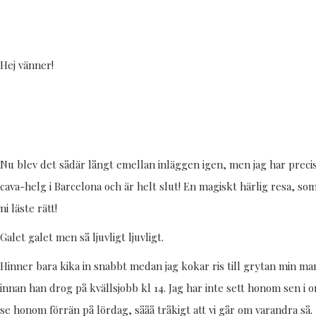
Hej vänner!
Nu blev det sådär långt emellan inläggen igen, men jag har prec
cava-helg i Barcelona och är helt slut! En magiskt härlig resa, som
ni läste rätt!
Galet galet men så ljuvligt ljuvligt.
Hinner bara kika in snabbt medan jag kokar ris till grytan min m
innan han drog på kvällsjobb kl 14. Jag har inte sett honom sen i
se honom förrän på lördag, sååå tråkigt att vi går om varandra så.