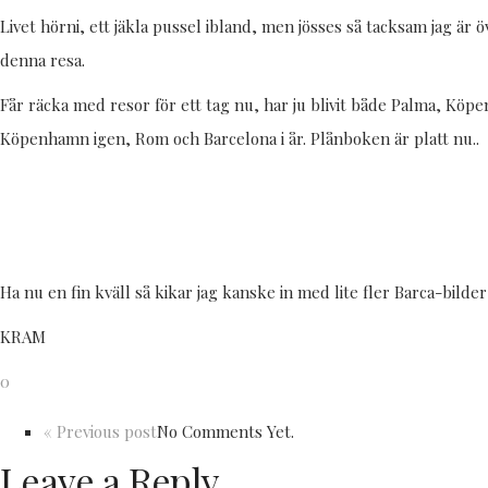
Livet hörni, ett jäkla pussel ibland, men jösses så tacksam jag är ö
denna resa.
Får räcka med resor för ett tag nu, har ju blivit både Palma, Köp
Köpenhamn igen, Rom och Barcelona i år. Plånboken är platt nu..
Ha nu en fin kväll så kikar jag kanske in med lite fler Barca-bilder
KRAM
0
« Previous post
No Comments Yet.
Leave a Reply