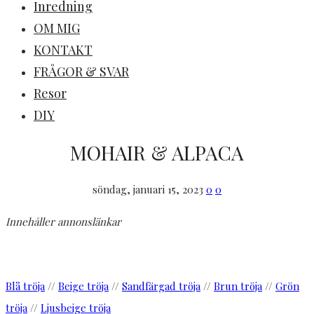
Inredning
OM MIG
KONTAKT
FRÅGOR & SVAR
Resor
DIY
MOHAIR & ALPACA
söndag, januari 15, 2023
0
0
Innehåller annonslänkar
Blå tröja
//
Beige tröja
//
Sandfärgad tröja
//
Brun tröja
//
Grön
tröja
//
Ljusbeige tröja