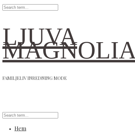
LJUVA
MAGNOLI
FAMILJELIV INREDNING MODE
Hem