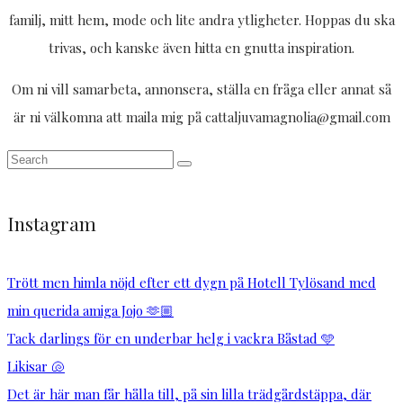
familj, mitt hem, mode och lite andra ytligheter. Hoppas du ska
trivas, och kanske även hitta en gnutta inspiration.
Om ni vill samarbeta, annonsera, ställa en fråga eller annat så
är ni välkomna att maila mig på cattaljuvamagnolia@gmail.com
Instagram
Trött men himla nöjd efter ett dygn på Hotell Tylösand med
min querida amiga Jojo 🫶🏼
Tack darlings för en underbar helg i vackra Båstad 🩵
Likisar 🐚
Det är här man får hålla till, på sin lilla trädgårdstäppa, där