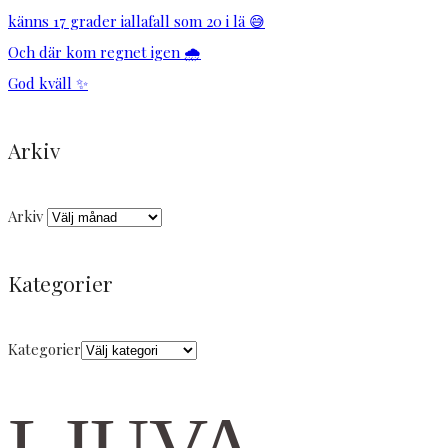
känns 17 grader iallafall som 20 i lä 😅
Och där kom regnet igen 🌧️
God kväll ✨
Arkiv
Arkiv
Kategorier
Kategorier
LJUVA