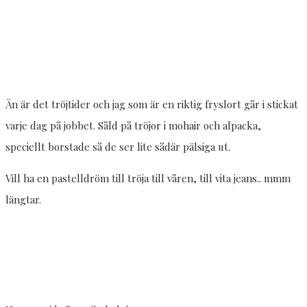
Än är det tröjtider och jag som är en riktig fryslort går i stickat
varje dag på jobbet. Såld på tröjor i mohair och alpacka,
speciellt borstade så de ser lite sådär pälsiga ut.
Vill ha en pastelldröm till tröja till våren, till vita jeans.. mmm
längtar.