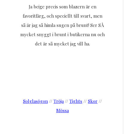
Ja beige precis som blazern är en
favoritfärg, och speciellt till svart, men
så är jag så himla sugen på brunt! Ser SÅ
mycket snyggt i brunt i butikerna nu och
det är så mycket jag vill ha.
Solglasögon
//
Tröja
//
Tights
//
Skor
//
Mössa