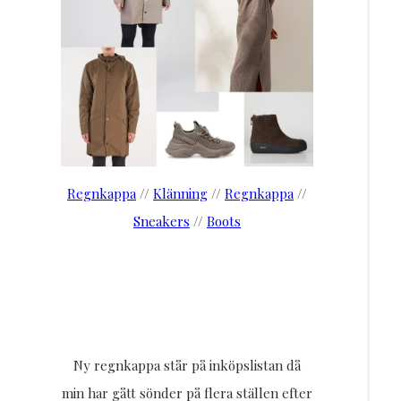
Regnkappa
//
Klänning
//
Regnkappa
//
Sneakers
//
Boots
Ny regnkappa står på inköpslistan då
min har gått sönder på flera ställen efter