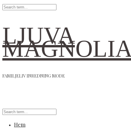
LJUVA
MAGNOLI
FAMILJELIV INREDNING MODE
Hem