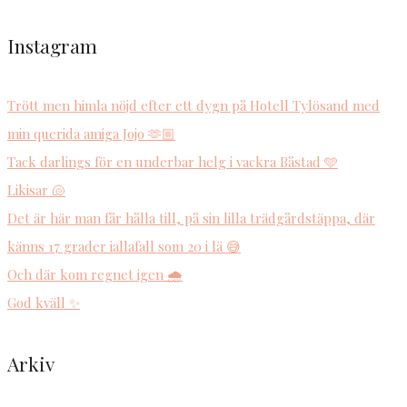
Instagram
Trött men himla nöjd efter ett dygn på Hotell Tylösand med
min querida amiga Jojo 🫶🏼
Tack darlings för en underbar helg i vackra Båstad 🩵
Likisar 🐚
Det är här man får hålla till, på sin lilla trädgårdstäppa, där
känns 17 grader iallafall som 20 i lä 😅
Och där kom regnet igen 🌧️
God kväll ✨
Arkiv