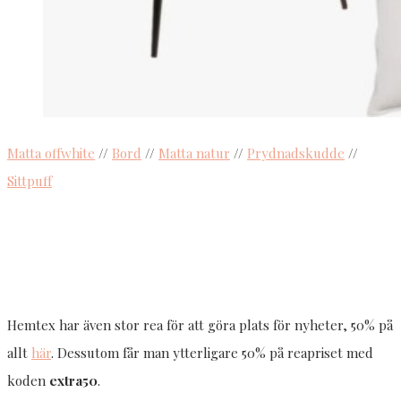
Matta offwhite
//
Bord
//
Matta natur
//
Prydnadskudde
//
Sittpuff
Hemtex har även stor rea för att göra plats för nyheter, 50% på
allt
här
. Dessutom får man ytterligare 50% på reapriset med
koden
extra50
.