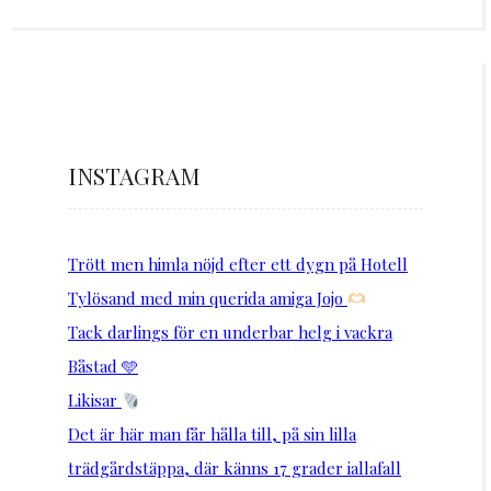
INSTAGRAM
Trött men himla nöjd efter ett dygn på Hotell
Tylösand med min querida amiga Jojo
Tack darlings för en underbar helg i vackra
Båstad 🩵
Likisar
Det är här man får hålla till, på sin lilla
trädgårdstäppa, där känns 17 grader iallafall