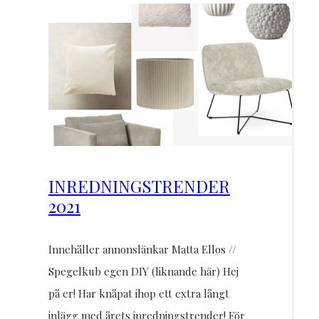
INREDNINGSTRENDER
2021
Innehåller annonslänkar Matta Ellos //
Spegelkub egen DIY (liknande här) Hej
på er! Har knåpat ihop ett extra långt
inlägg med årets inredningstrender! För