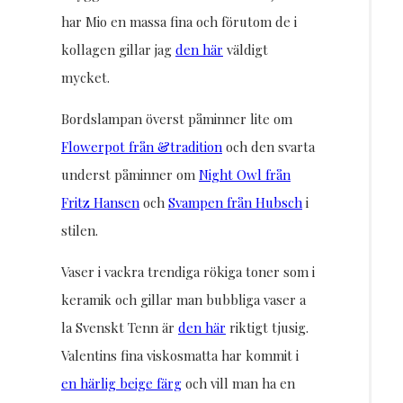
har Mio en massa fina och förutom de i
kollagen gillar jag
den här
väldigt
mycket.
Bordslampan överst påminner lite om
Flowerpot från &tradition
och den svarta
underst påminner om
Night Owl från
Fritz Hansen
och
Svampen från Hubsch
i
stilen.
Vaser i vackra trendiga rökiga toner som i
keramik och gillar man bubbliga vaser a
la Svenskt Tenn är
den här
riktigt tjusig.
Valentins fina viskosmatta har kommit i
en härlig beige färg
och vill man ha en