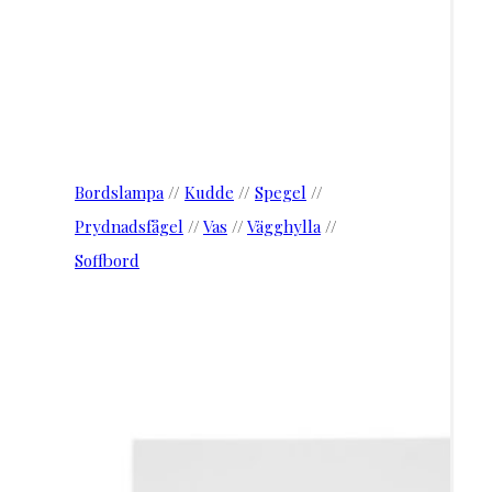
Bordslampa
//
Kudde
//
Spegel
//
Prydnadsfågel
//
Vas
//
Vägghylla
//
Soffbord