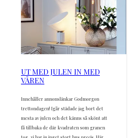
UT MED JULEN IN MED
VÅREN
Innehåller annonslänkar Godmorgon
trettondagen! Igår städade jag bort det
mesta av julen och det känns så skönt att
få tillbaka de där kvadraten som granen
tog, vi har ju inget stort hus precis. Här