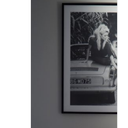
Resor
DIY