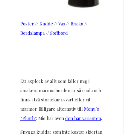
Poster
//
Kudde
//
Vas
//
Bricka
//
Bordslampa
//
Soffbord
Ett axplock av allt som faller mig i
smaken, marmorborden är så coola och
finns i två storlekar i svart eller vit
marmor. Billigare alternativ till
Menu´s
”Plinth”
. Mio har även
den här varianten
.
Snygga kuddar som inte kostar skjortan