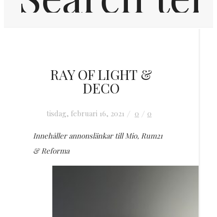
Hem
RAY OF LIGHT &
Inredning
DECO
OM MIG
tisdag, februari 16, 2021
0
0
Innehåller annonslänkar till Mio, Rum21
KONTAKT
& Reforma
FRÅGOR & SVAR