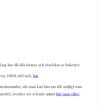
 har till alla former och storlekar av buketter.
Byon, DBDK mf.l m.fl,
här
.
irationssidor, där man kan läsa om allt möjligt som
medel, trender osv och inte minst
hur man väljer