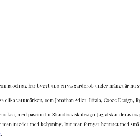
ma och jag har byggt upp en vasgarderob under många år nu så jag
ga olika varumärken, som Jonathan Adler, Iittala, Cooee Design, 
e också, med passion för Skandinavisk design. Jag älskar deras insp
 när man inreder med belysning, hur man förnyar hemmet med små 
r
.