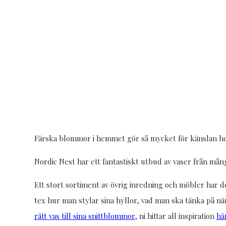
Färska blommor i hemmet gör så mycket för känslan hem
Nordic Nest har ett fantastiskt utbud av vaser från mån
Ett stort sortiment av övrig inredning och möbler har d
tex hur man stylar sina hyllor, vad man ska tänka på
rätt vas till sina snittblommor
, ni hittar all inspiration
hä