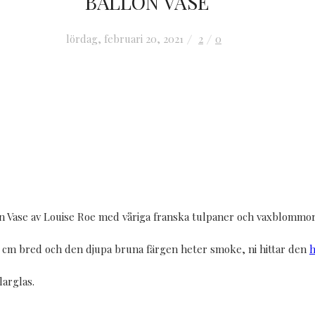
BALLON VASE
lördag, februari 20, 2021
2
0
n Vase av Louise Roe med våriga franska tulpaner och vaxblommor
5 cm bred och den djupa bruna färgen heter smoke, ni hittar den
h
larglas.