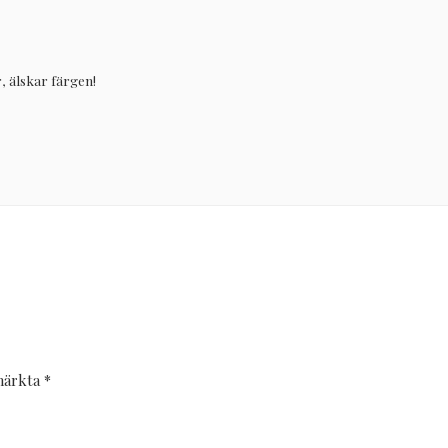
, älskar färgen!
 märkta
*