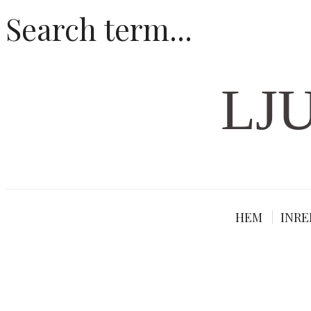
LJ
HEM
INRE