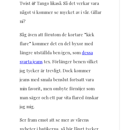
Twist & Tango likaså. Så det verkar vara
något vi kommer se mycket av i vår. Gillar
ni?
Såg även att förutom de kortare ”kick
flare” kommer det en del byxor med
längre utställda ben igen, som
dessa
svarta jeans
tex. Förlänger benen vilket
jag tycker är trevligt. Dock kommer
jeans med smala benslut fortsatt vara
min favorit, men ombyte förnöjer som
man säger och ett par vita flared önskar
jag mig.
Ser fram emot att se mer av vårens
nyheter i butikerna, så här långt tycker