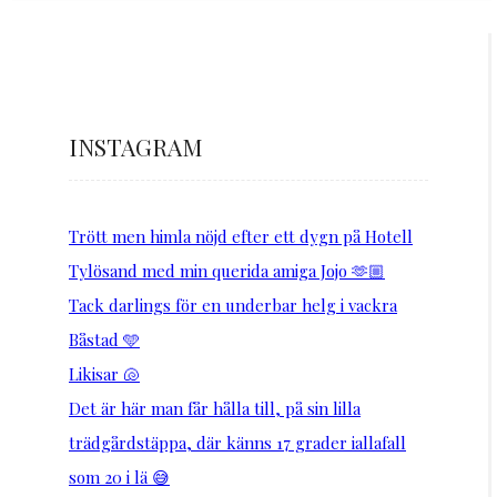
INSTAGRAM
Trött men himla nöjd efter ett dygn på Hotell
Tylösand med min querida amiga Jojo 🫶🏼
Tack darlings för en underbar helg i vackra
Båstad 🩵
Likisar 🐚
Det är här man får hålla till, på sin lilla
trädgårdstäppa, där känns 17 grader iallafall
som 20 i lä 😅