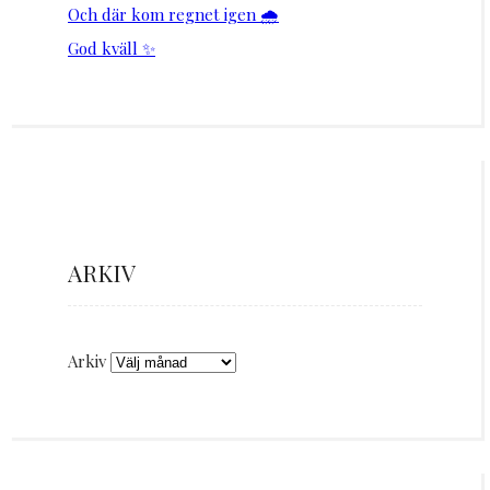
Och där kom regnet igen 🌧️
God kväll ✨
ARKIV
Arkiv