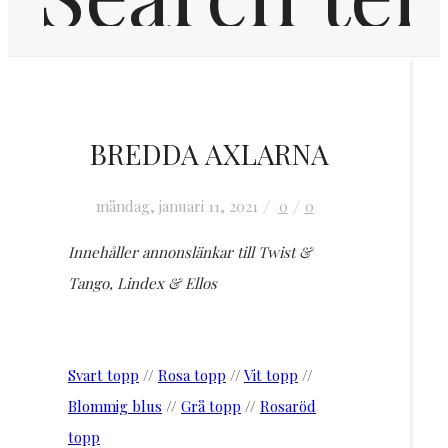
Hem
BREDDA AXLARNA
Inredning
måndag, januari 11, 2021
0
0
OM MIG
Innehåller annonslänkar till Twist &
Tango, Lindex & Ellos
KONTAKT
FRÅGOR & SVAR
Svart topp
//
Rosa topp
//
Vit topp
//
Blommig blus
//
Grå topp
//
Rosaröd
topp