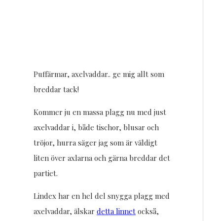
Resor
DIY
Puffärmar, axelvaddar.. ge mig allt som
breddar tack!
Kommer ju en massa plagg nu med just
axelvaddar i, både tischor, blusar och
tröjor, hurra säger jag som är väldigt
liten över axlarna och gärna breddar det
partiet.
Lindex har en hel del snygga plagg med
axelvaddar, älskar
detta linnet
också,