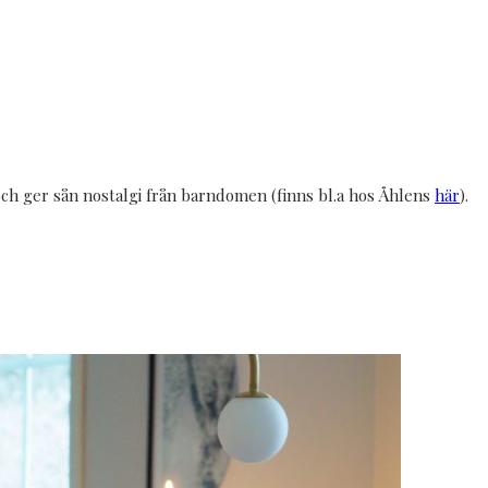
 och ger sån nostalgi från barndomen (finns bl.a hos Åhlens
här
).