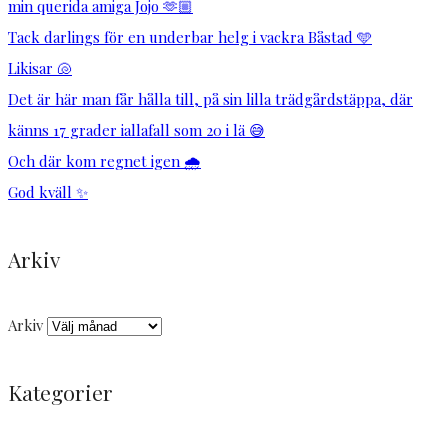
min querida amiga Jojo 🫶🏼
Tack darlings för en underbar helg i vackra Båstad 🩵
Likisar 🐚
Det är här man får hålla till, på sin lilla trädgårdstäppa, där
känns 17 grader iallafall som 20 i lä 😅
Och där kom regnet igen 🌧️
God kväll ✨
Arkiv
Arkiv
Kategorier