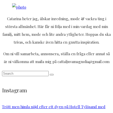
Catarina heter jag, älskar inredning, mode & vackra ting i
största allmänhet. Här får ni följa med i min vardag med min
familj, mitt hem, mode och lite andra ytligheter. Hoppas du ska
trivas, och kanske även hitta en gnutta inspiration.
Om ni vill samarbeta, annonsera, ställa en fråga eller annat så
är ni välkomna att maila mig på cattaljuvamagnolia@gmail.com
Instagram
Trött men himla nöjd efter ett dygn på Hotell Tylösand med