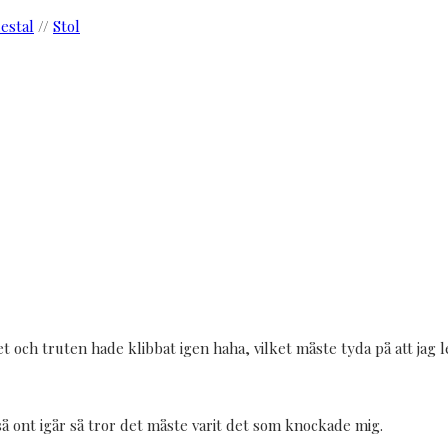
estal
//
Stol
et och truten hade klibbat igen haha, vilket måste tyda på att jag 
så ont igår så tror det måste varit det som knockade mig.