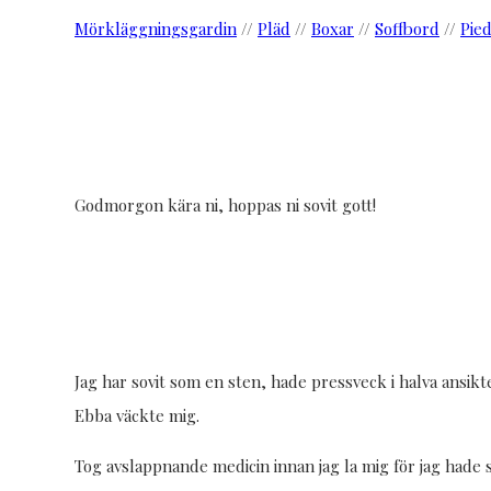
Mörkläggningsgardin
//
Pläd
//
Boxar
//
Soffbord
//
Pied
Godmorgon kära ni, hoppas ni sovit gott!
Jag har sovit som en sten, hade pressveck i halva ansikt
Ebba väckte mig.
Tog avslappnande medicin innan jag la mig för jag hade 