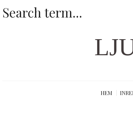
LJ
HEM
INRE