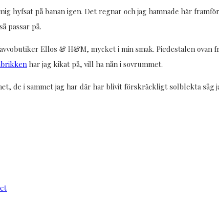
 mig hyfsat på banan igen. Det regnar och jag hamnade här framfö
så passar på.
favvobutiker Ellos & H&M, mycket i min smak. Piedestalen ovan från
abrikken
har jag kikat på, vill ha nån i sovrummet.
et, de i sammet jag har där har blivit förskräckligt solblekta såg
et