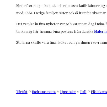
Men efter en go frukost och en massa kaffe känner jag
med Ebba. Övriga familjen sitter också framför skärmar 
Det ramlar in fina nyheter var och varannan dag i mina 
tänka mig här hemma. Fina posters från danska
Malerif
Stolarna skulle vara fina i köket och gardinen i sovrumm
Tårtfat
//
Badrumsmatta
//
Ljusstake
//
Pall
//
Påslakans