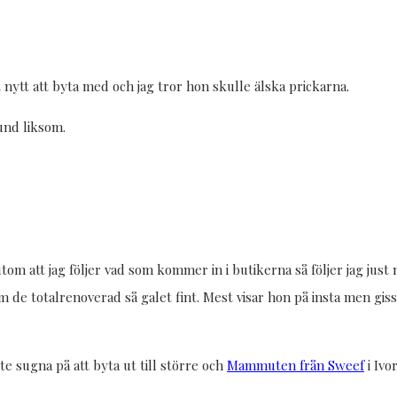
 nytt att byta med och jag tror hon skulle älska prickarna.
und liksom.
tom att jag följer vad som kommer in i butikerna så följer jag just
 som de totalrenoverad så galet fint. Mest visar hon på insta men 
ite sugna på att byta ut till större och
Mammuten från Sweef
i Ivo