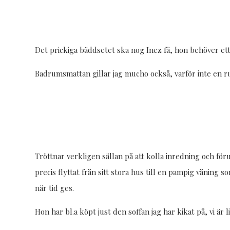
Det prickiga bäddsetet ska nog Inez få, hon behöver ett
Badrumsmattan gillar jag mucho också, varför inte en r
Tröttnar verkligen sällan på att kolla inredning och föru
precis flyttat från sitt stora hus till en pampig våning
när tid ges.
Hon har bl.a köpt just den soffan jag har kikat på, vi är l