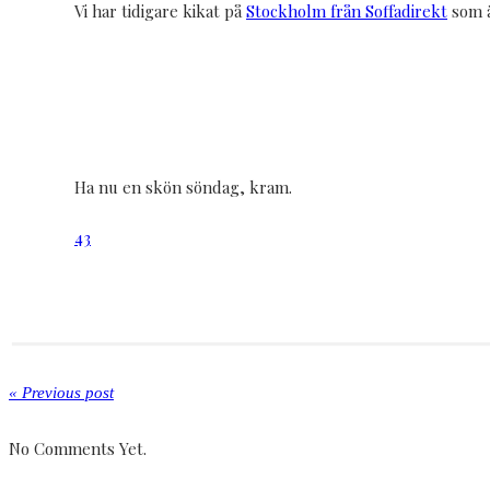
Vi har tidigare kikat på
Stockholm från Soffadirekt
som ä
Ha nu en skön söndag, kram.
43
« Previous post
No Comments Yet.