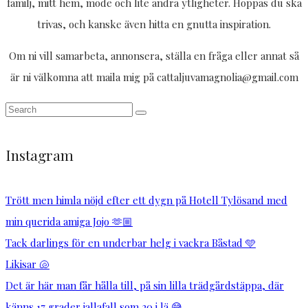
familj, mitt hem, mode och lite andra ytligheter. Hoppas du ska
trivas, och kanske även hitta en gnutta inspiration.
Om ni vill samarbeta, annonsera, ställa en fråga eller annat så
är ni välkomna att maila mig på cattaljuvamagnolia@gmail.com
Instagram
Trött men himla nöjd efter ett dygn på Hotell Tylösand med
min querida amiga Jojo 🫶🏼
Tack darlings för en underbar helg i vackra Båstad 🩵
Likisar 🐚
Det är här man får hålla till, på sin lilla trädgårdstäppa, där
känns 17 grader iallafall som 20 i lä 😅