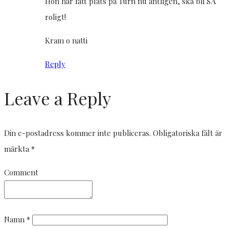
Hon har fått plats på Turn nu äntligen, ska bli SÅ
roligt!
Kram o natti
Reply
Leave a Reply
Din e-postadress kommer inte publiceras.
Obligatoriska fält är
märkta
*
Comment
Namn
*