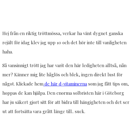
Hej från en riktig tröttmössa, verkar ha vänt dygnet ganska
rejält för idag klev jag upp 10 och det hör inte till vanligheten
haha.
Så vansinnigt trött jag har varit den här ledigheten alltså, nån
mer? Känner mig lite håglös och blek, ingen direkt lust för
något. Klickade hem
de här d-vitaminerna
som jag fått tips om,
hoppas de kan hjälpa. Den enorma solbristen här i Göteborg
har ju säkert gjort sitt för att bidra till hängigheten och det ser
ut att fortsätta vara grått länge till.. suck.