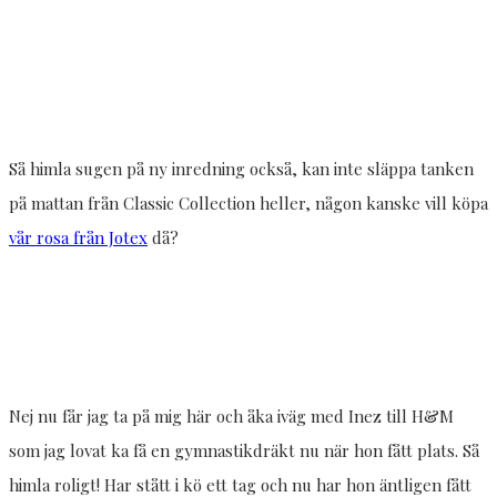
Så himla sugen på ny inredning också, kan inte släppa tanken
på mattan från Classic Collection heller, någon kanske vill köpa
vår rosa från Jotex
då?
Nej nu får jag ta på mig här och åka iväg med Inez till H&M
som jag lovat ka få en gymnastikdräkt nu när hon fått plats. Så
himla roligt! Har stått i kö ett tag och nu har hon äntligen fått