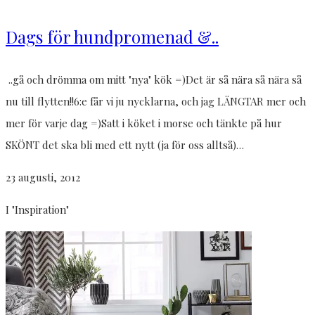
Dags för hundpromenad &..
..gå och drömma om mitt "nya" kök =)Det är så nära så nära så
nu till flytten!!6:e får vi ju nycklarna, och jag LÄNGTAR mer och
mer för varje dag =)Satt i köket i morse och tänkte på hur
SKÖNT det ska bli med ett nytt (ja för oss alltså)…
23 augusti, 2012
I "Inspiration"