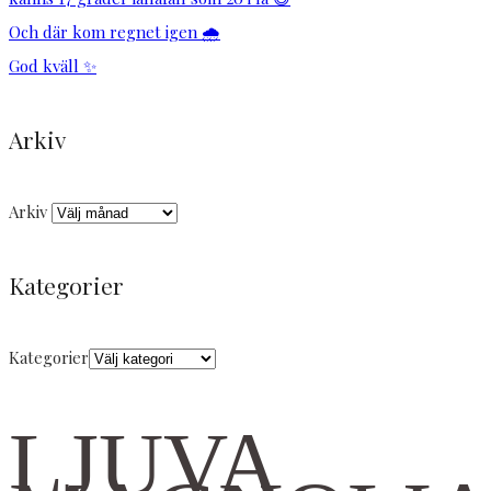
Och där kom regnet igen 🌧️
God kväll ✨
Arkiv
Arkiv
Kategorier
Kategorier
LJUVA