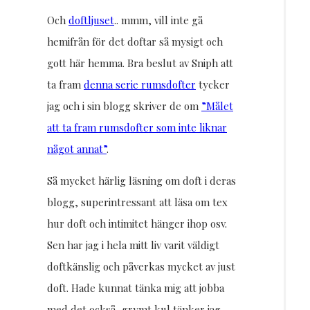
Och
doftljuset
.. mmm, vill inte gå
hemifrån för det doftar så mysigt och
gott här hemma. Bra beslut av Sniph att
ta fram
denna serie rumsdofter
tycker
jag och i sin blogg skriver de om
”Målet
att ta fram rumsdofter som inte liknar
något annat”
.
Så mycket härlig läsning om doft i deras
blogg, superintressant att läsa om tex
hur doft och intimitet hänger ihop osv.
Sen har jag i hela mitt liv varit väldigt
doftkänslig och påverkas mycket av just
doft. Hade kunnat tänka mig att jobba
med det också, grymt kul tänker jag