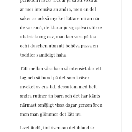
perioden i livet? Det är ju så att vissa år
är mer intensiva än andra, men en del
saker är också mycket lättare nu än när
de var små, de klarar ju sig själva i större
utsträckning osv, man kan vara på toa
och i duschen utan att behöva passa en
toddler samtidigt haha.
Tätt mellan våra barn så intensivt där ett
tag och så hund på det som kräver
mycket av ens tid, dessutom med helt
andra rutiner än barn och det har känts
närmast omöjligt vissa dagar genom åren
men man glömmer det lätt nu.
Livet ändå, fint även om det ibland är