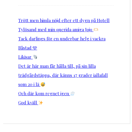
Trött men himla nöjd efter ett dygn på Hotell
Tylösand med min querida amiga Jojo
Tack darlings för en underbar helg i vackra
Båstad 🩵
Likisar
Det är här man får hålla till, på sin lilla
trädgårdstäppa, där känns 17 grader iallafall
som 20 i lä
Och där kom regnet igen
God kväll