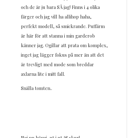
och de är ju bara SÅ jag! Finns i 4 olika
färger och jag vill ha allihop haha,
perfekt modell, så smickrande. Puffärm
är här för att stanna i min garderob
känner jag. Ogillar att prata om komplex,
inget jag lägger fokus på mer än att det
är trevligt med mode som breddar
axlarna lite i mitt fall.
Snälla tomten..
Nej nu hörni, ut i ut & skur!