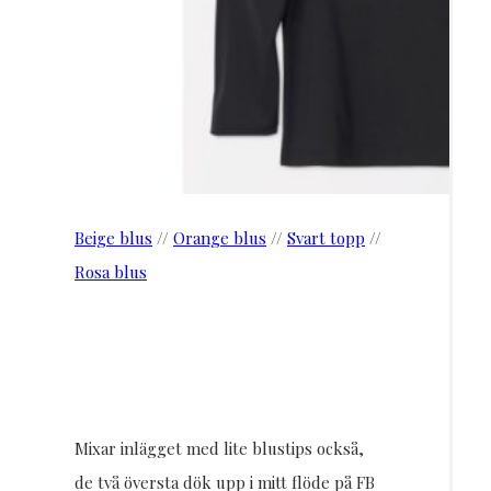
Beige blus
//
Orange blus
//
Svart topp
//
Rosa blus
Mixar inlägget med lite blustips också,
de två översta dök upp i mitt flöde på FB