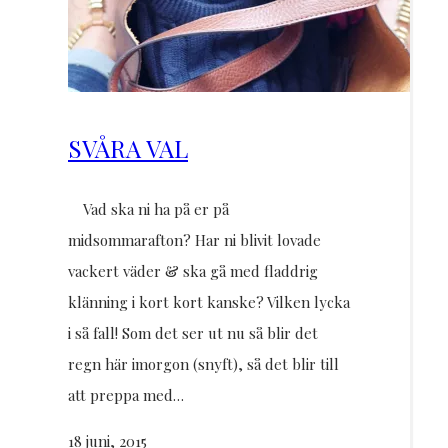
SVÅRA VAL
Vad ska ni ha på er på
midsommarafton? Har ni blivit lovade
vackert väder & ska gå med fladdrig
klänning i kort kort kanske? Vilken lycka
i så fall! Som det ser ut nu så blir det
regn här imorgon (snyft), så det blir till
att preppa med…
18 juni, 2015