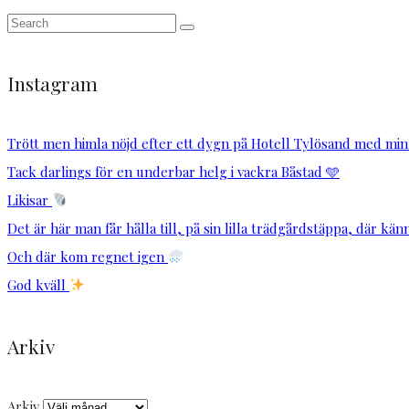
Instagram
Trött men himla nöjd efter ett dygn på Hotell Tylösand med min
Tack darlings för en underbar helg i vackra Båstad 🩵
Likisar
Det är här man får hålla till, på sin lilla trädgårdstäppa, där känn
Och där kom regnet igen
God kväll
Arkiv
Arkiv