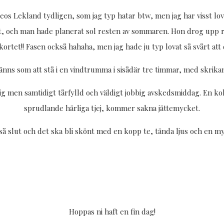
Lekland tydligen, som jag typ hatar btw, men jag har visst lovat 
 sist, och man hade planerat sol resten av sommaren. Hon drog upp 
ortet!! Fasen också hahaha, men jag hade ju typ lovat så svårt att d
känns som att stå i en vindtrumma i sisådär tre timmar, med skrik
sig men samtidigt tårfylld och väldigt jobbig avskedsmiddag. En 
sprudlande härliga tjej, kommer sakna jättemycket.
t så slut och det ska bli skönt med en kopp te, tända ljus och en m
Hoppas ni haft en fin dag!