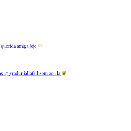
 querida amiga Jojo
s 17 grader iallafall som 20 i lä