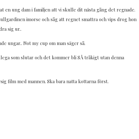
en ung dam i familjen att vi skulle dit nästa gång det regnade.
rullgardinen imorse och såg att regnet smattra och vips drog hon
ra sig ur..
ande ungar.. Not my cup om man säger så.
kollega som slutar och det kommer bli SÅ tråkigt utan denna
ysig film med mannen. Ska bara natta kottarna först.