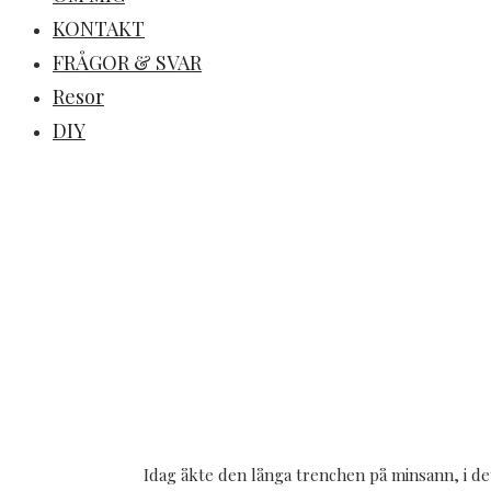
KONTAKT
FRÅGOR & SVAR
Resor
DIY
Idag åkte den långa trenchen på minsann, i det