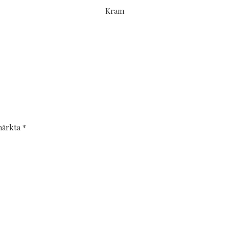
Kram
 märkta
*