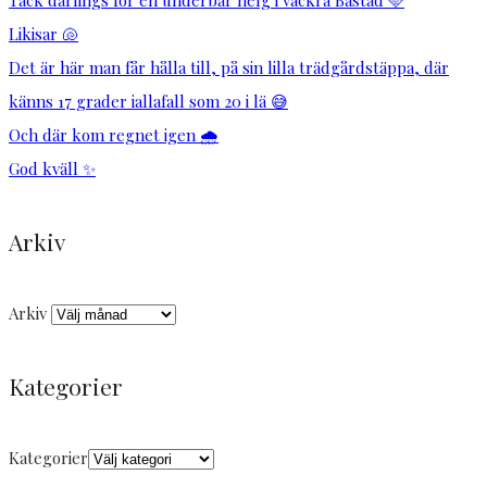
Likisar 🐚
Det är här man får hålla till, på sin lilla trädgårdstäppa, där
känns 17 grader iallafall som 20 i lä 😅
Och där kom regnet igen 🌧️
God kväll ✨
Arkiv
Arkiv
Kategorier
Kategorier