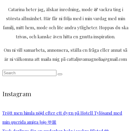
Catarina heter jag, älskar inredning, mode & vackra ting i
största allmänhet. Här får ni följa med i min vardag med min
familj, mitt hem, mode och lite andra ytligheter. Hoppas du ska
trivas, och kanske även hitta en gnutta inspiration.
Om ni vill samarbeta, annonsera, ställa en fråga eller annat så
är ni välkomna att maila mig på cattaljuvamagnolia@gmail.com
Instagram
Trött men himla nöjd efter ett dygn på Hotell Tylösand med
min querida amiga Jojo 🫶🏼
Tack darlings för en underbar helg i vackra Båstad 🩵