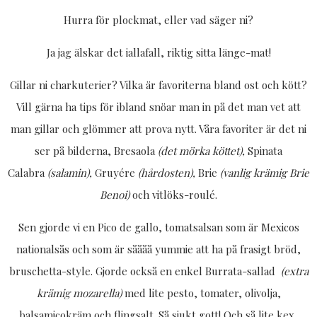
Hurra för plockmat, eller vad säger ni?
Ja jag älskar det iallafall, riktig sitta länge-mat!
Gillar ni charkuterier? Vilka är favoriterna bland ost och kött?
Vill gärna ha tips för ibland snöar man in på det man vet att
man gillar och glömmer att prova nytt. Våra favoriter är det ni
ser på bilderna, Bresaola
(det mörka köttet),
Spinata
Calabra
(salamin),
Gruyére
(hårdosten),
Brie
(vanlig krämig Brie
Benoi)
och vitlöks-roulé.
Sen gjorde vi en Pico de gallo, tomatsalsan som är Mexicos
nationalsås och som är såååå yummie att ha på frasigt bröd,
bruschetta-style. Gjorde också en enkel Burrata-sallad
(extra
krämig mozarella)
med lite pesto, tomater, olivolja,
balsamicokräm och flingsalt. Så sjukt gott! Och så lite kex,