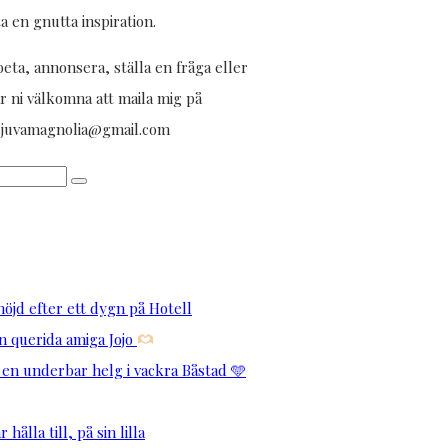
ta en gnutta inspiration.
eta, annonsera, ställa en fråga eller
r ni välkomna att maila mig på
aljuvamagnolia@gmail.com
öjd efter ett dygn på Hotell
 querida amiga Jojo
 en underbar helg i vackra Båstad 🩵
hålla till, på sin lilla