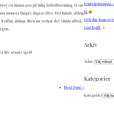
trädgårdstäppa, d
över en timma sen på tidig fotbollsträning. Vi var
lä
 hon numera längre dagen efter. Det hände aldrig
Och där kom reg
kvällar, jäääsp. Men nu verkar det vända alltså,
God kväll
rgon..
Arkiv
s lite senare igen!
Arkiv
Kategorier
Next Post »
Kategorier