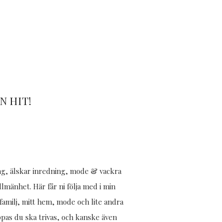
 HIT!
jag, älskar inredning, mode & vackra
allmänhet. Här får ni följa med i min
amilj, mitt hem, mode och lite andra
ppas du ska trivas, och kanske även