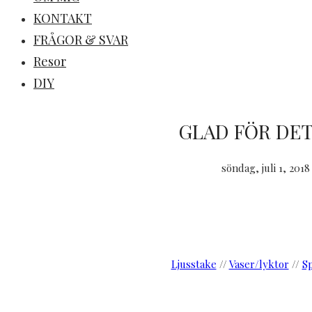
KONTAKT
FRÅGOR & SVAR
Resor
DIY
GLAD FÖR DET
söndag, juli 1, 2018
Ljusstake
//
Vaser/lyktor
//
S