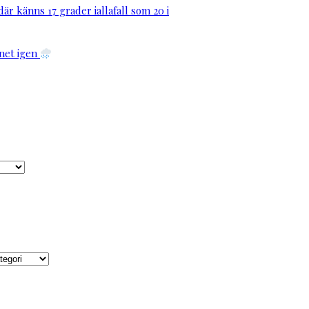
är känns 17 grader iallafall som 20 i
net igen