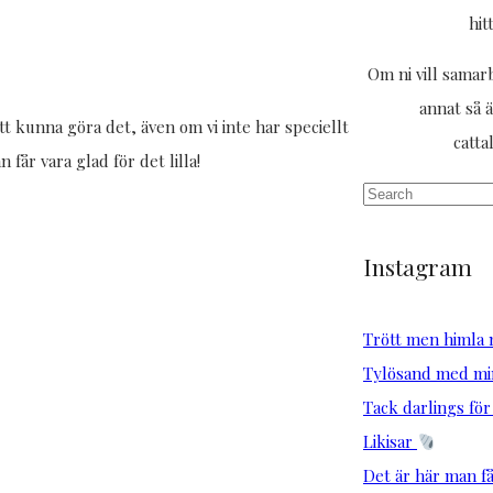
hit
Om ni vill samarb
annat så ä
tt kunna göra det, även om vi inte har speciellt
catt
får vara glad för det lilla!
Instagram
Trött men himla n
Tylösand med min
Tack darlings för
Likisar
Det är här man får 