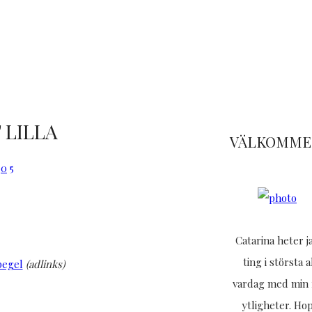
 LILLA
VÄLKOMMEN
0
5
Catarina heter 
ting i största 
pegel
(adlinks)
vardag med min f
ytligheter. Ho