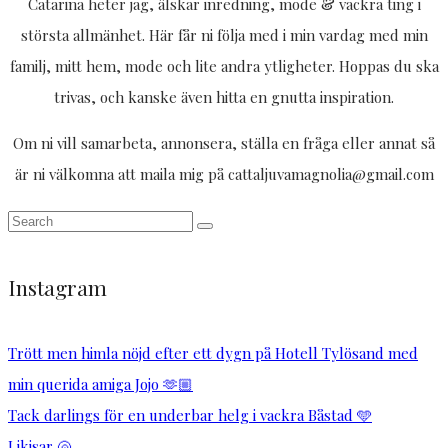
Catarina heter jag, älskar inredning, mode & vackra ting i
största allmänhet. Här får ni följa med i min vardag med min
familj, mitt hem, mode och lite andra ytligheter. Hoppas du ska
trivas, och kanske även hitta en gnutta inspiration.
Om ni vill samarbeta, annonsera, ställa en fråga eller annat så
är ni välkomna att maila mig på cattaljuvamagnolia@gmail.com
Instagram
Trött men himla nöjd efter ett dygn på Hotell Tylösand med
min querida amiga Jojo 🫶🏼
Tack darlings för en underbar helg i vackra Båstad 🩵
Likisar 🐚