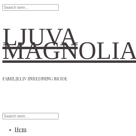
LJUVA
MAGNOLI
FAMILJELIV INREDNING MODE
Hem