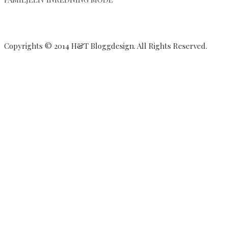
🫶
iallafall
🏼
som
20
Copyrights © 2014 H&T Bloggdesign. All Rights Reserved.
i
lä
😅